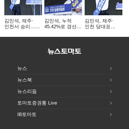
김민석, 제주·
김민석, 누적
김민석, 제주·
인천서 승리…
45.42%로 경선
인천 당대표
누적 득표율 '1위
1위…정청래와
경선서 '1위'(1보)
탈환'(종합)
격차
0.86%p(2보)
뉴스
뉴스북
뉴스리듬
토마토증권통 Live
IB토마토