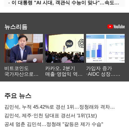
이 대통령 "AI 시대, 객관식 수능이 맞나"…속도전 '경계'
뉴스리듬
비트코인도
카카오, 2분기
가입자 증가
국가자산으로…'
매출·영업익 역대
·AIDC 성장…
보관·평가·처분'
최대…에이전트
SKT 2분기 성장
기준은 숙제
AI 수익화 관건
본궤도
주요 뉴스
김민석, 누적 45.42%로 경선 1위…정청래와 격차
0.86%p(2보)
김민석, 제주·인천 당대표 경선서 '1위'(1보)
공세 멈춘 김민석…정청래 "갈등은 제가 수습"