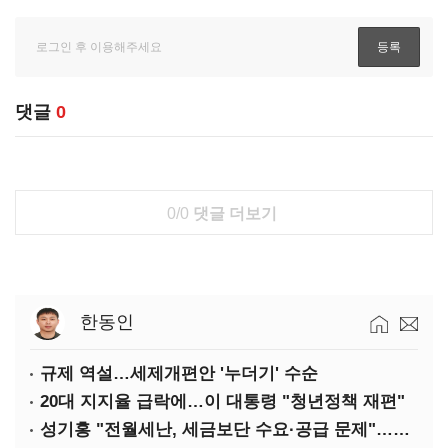
댓글
0
0/0
댓글 더보기
한동인
규제 역설…세제개편안 '누더기' 수순
20대 지지율 급락에…이 대통령 "청년정책 재편"
성기홍 "전월세난, 세금보단 수요·공급 문제"…닥공 시사