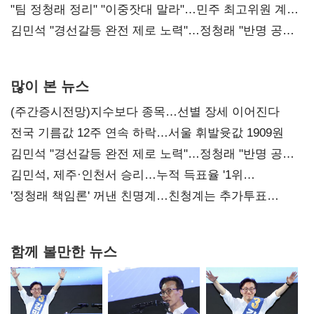
"팀 정청래 정리" "이중잣대 말라"…민주 최고위원 계파
다툼 격화
김민석 "경선갈등 완전 제로 노력"…정청래 "반명 공세
사과부터"
많이 본 뉴스
(주간증시전망)지수보다 종목…선별 장세 이어진다
전국 기름값 12주 연속 하락…서울 휘발윳값 1909원
김민석 "경선갈등 완전 제로 노력"…정청래 "반명 공세
사과부터"
김민석, 제주·인천서 승리…누적 득표율 '1위
탈환'(종합)
'정청래 책임론' 꺼낸 친명계…친청계는 추가투표
때리기
함께 볼만한 뉴스