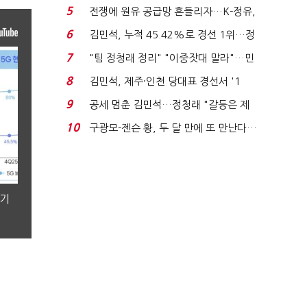
'1위 탈환'(종합)...
5
전쟁에 원유 공급망 흔들리자…K-정유,
에너지안보 핵심...
6
김민석, 누적 45.42%로 경선 1위…정
청래와 격차 0.86%p(...
7
"팀 정청래 정리" "이중잣대 말라"…민
주 최고위원 계파 다...
8
김민석, 제주·인천 당대표 경선서 '1
위'(1보)...
9
공세 멈춘 김민석…정청래 "갈등은 제
가 수습"
10
구광모-젠슨 황, 두 달 만에 또 만난다…
로봇·AI 등 논...
분기