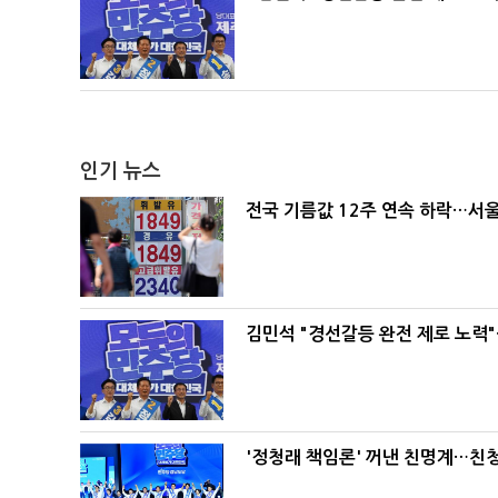
인기 뉴스
전국 기름값 12주 연속 하락…서울
김민석 "경선갈등 완전 제로 노력"
'정청래 책임론' 꺼낸 친명계…친