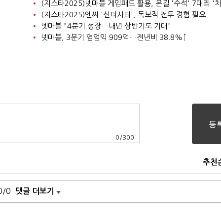
(지스타2025)넷마블 게임패드 활용, 몬길 '수석' 7대죄 '차
(지스타2025)엔씨 '신더시티', 독보적 전투 경험 필요
넷마블 "4분기 성장…내년 상반기도 기대"
넷마블, 3분기 영업익 909억…전년비 38.8%↑
0
/
300
추천
0/0
댓글 더보기