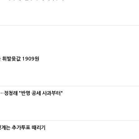
 휘발윳값 1909원
…정청래 "반명 공세 사과부터"
청계는 추가투표 때리기