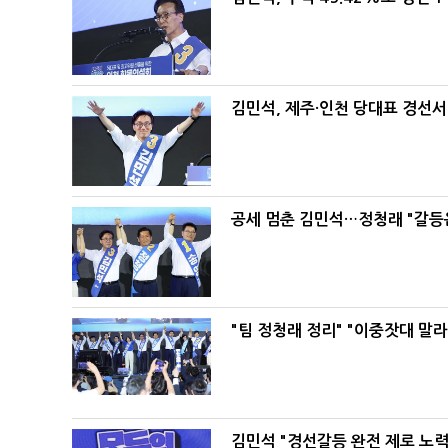
김민석, 제주·인천 당대표 경선서 '
공세 멈춘 김민석…정청래 "갈등
"팀 정청래 정리" "이중잣대 말
김민석 "경선갈등 완전 제로 노력