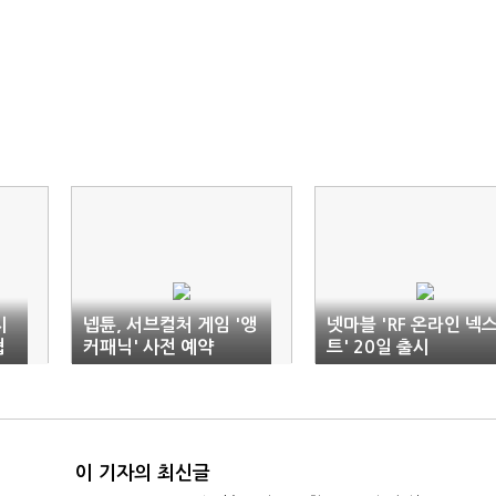
지
넵튠, 서브컬처 게임 '앵
넷마블 'RF 온라인 넥
협
커패닉' 사전 예약
트' 20일 출시
이 기자의 최신글