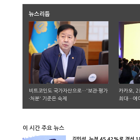
뉴스리듬
비트코인도 국가자산으로…'보관·평가
카카오, 
·처분' 기준은 숙제
최대…에이
이 시간 주요 뉴스
김민석, 누적 45.42%로 경선 