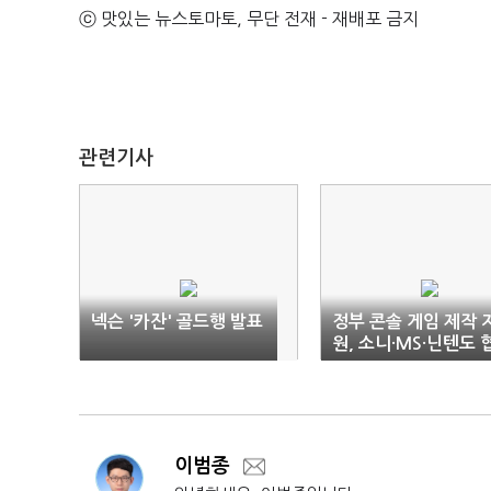
ⓒ 맛있는 뉴스토마토, 무단 전재 - 재배포 금지
관련기사
넥슨 '카잔' 골드행 발표
정부 콘솔 게임 제작 
원, 소니·MS·닌텐도 
력 '불발'
이범종