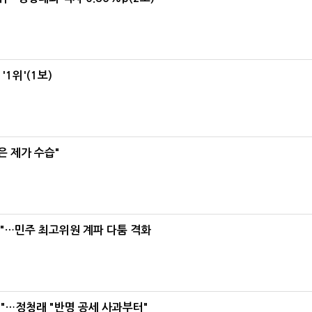
1위'(1보)
은 제가 수습"
라"…민주 최고위원 계파 다툼 격화
"…정청래 "반명 공세 사과부터"