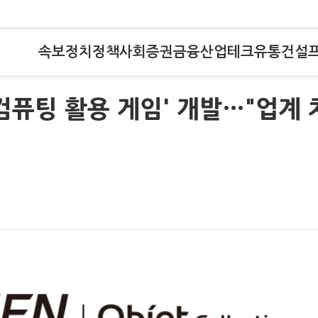
속보
정치
정책
사회
증권
금융
산업
테크
유통
건설
컴퓨팅 활용 게임' 개발…"업계 