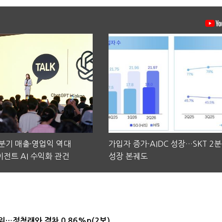
2분기 매출·영업익 역대
가입자 증가·AIDC 성장…SKT 2
전트 AI 수익화 관건
성장 본궤도
1위…정청래와 격차 0.86%p(2보)