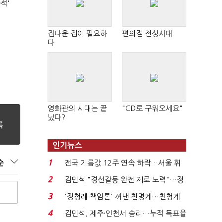
석'
집다운 집이 필요하
편의점 전성시대
다
영화관의 시대는 끝
"CD로 구워오세요"
났다?
인기뉴스
1
전국 기름값 12주 연속 하락…서울 휘
순
발윳값 1909원...
2
김민석 "경선갈등 완전 제로 노력"…정
청래 "반명 공세 사...
3
'정청래 책임론' 꺼낸 친명계…친청계
는 추가투표 때리기...
4
김민석, 제주·인천서 승리…누적 득표율