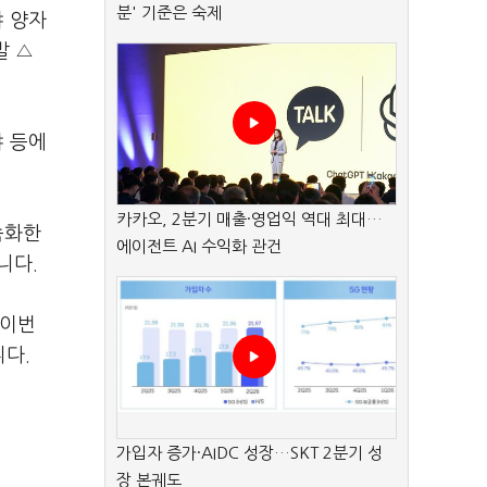
분' 기준은 숙제
야 양자
발 △
야 등에
카카오, 2분기 매출·영업익 역대 최대…
속화한
에이전트 AI 수익화 관건
니다.
"이번
니다.
가입자 증가·AIDC 성장…SKT 2분기 성
장 본궤도