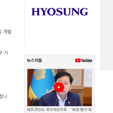
임 개발
구·기
뉴스리듬
목합니
비트코인도 국가자산으로…'보관·평가·처