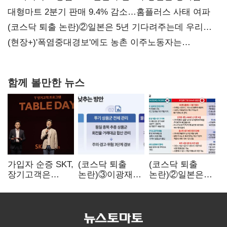
불만 확산
대형마트 2분기 판매 9.4% 감소…홈플러스 사태 여파
(코스닥 퇴출 논란)②일본은 5년 기다려주는데 우리는
당장 퇴출?…시간만으론 부족한 코스닥 구하기
(현장+)'폭염중대경보'에도 농촌 이주노동자는
강행군…'야외작업 중지' 권고도 무시
함께 볼만한 뉴스
가입자 순증 SKT,
(코스닥 퇴출
(코스닥 퇴출
장기고객은
논란)③이광재
논란)②일본은
CEO가 직접
"과속 잡더라도
5년
챙긴다
자동차 없애지는
기다려주는데
말아야"
우리는 당장
퇴출?…
시간만으론