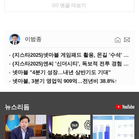
0/0
댓글 더보기
이범종
(지스타2025)넷마블 게임패드 활용, 몬길 '수석' 7대죄 '차석'
(지스타2025)엔씨 '신더시티', 독보적 전투 경험 필요
넷마블 "4분기 성장…내년 상반기도 기대"
넷마블, 3분기 영업익 909억…전년비 38.8%↑
뉴스리듬