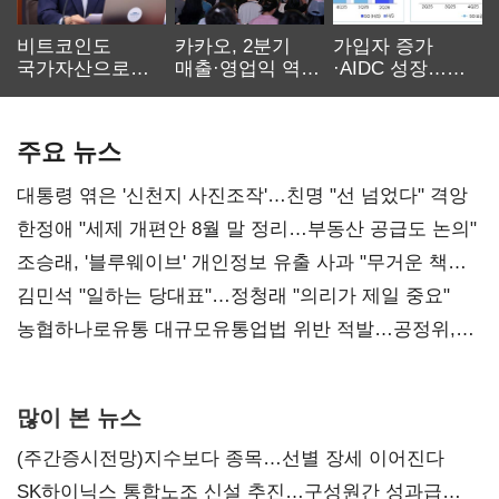
비트코인도
카카오, 2분기
가입자 증가
국가자산으로…'
매출·영업익 역대
·AIDC 성장…
보관·평가·처분'
최대…에이전트
SKT 2분기 성장
기준은 숙제
AI 수익화 관건
본궤도
주요 뉴스
대통령 엮은 '신천지 사진조작'…친명 "선 넘었다" 격앙
한정애 "세제 개편안 8월 말 정리…부동산 공급도 논의"
조승래, '블루웨이브' 개인정보 유출 사과 "무거운 책임
통감"
김민석 "일하는 당대표"…정청래 "의리가 제일 중요"
농협하나로유통 대규모유통업법 위반 적발…공정위,
과징금 4억6200만원 부과
많이 본 뉴스
(주간증시전망)지수보다 종목…선별 장세 이어진다
SK하이닉스 통합노조 신설 추진…구성원간 성과급