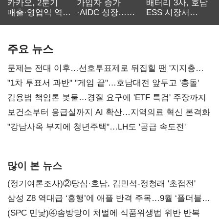
카카오, 2분기
가입자 증가
배터리 3사, 호남
매출·영업익 역대
·AIDC 성장…
ESS 시장서
최대…에이전트
SKT 2분기 성장
‘격돌’
AI 수익화 관건
본궤도
주요 뉴스
문제는 전대 이후…선호투표제로 뒤집힐 땐 '지지층
불복'
"1차 투표서 과반" "게임 끝"…호남대전 앞두고 '충돌'
김용범 책임론 봇물…경질 요구에 'ETF 특검' 주장까지
보건소부터 응급실까지 AI 확산…지역의료 혁신 본격화
"강남사옥 부지에 청년주택"…LH도 '공급 속도전'
많이 본 뉴스
(정기여론조사)②당심·호남, 김민석-정청래 '초접전'
삼성 Z8 역대급 ‘흥행’에 애플 반격 주목…9월 ‘폴더블
대전’
(SPC 민낯)④솜방망이 처벌에 식품위생법 위반 반복