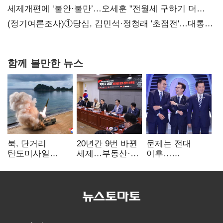
세제개편에 ‘불안·불만’…오세훈 "전월세 구하기 더
힘들어질 것"
(정기여론조사)①당심, 김민석·정청래 '초접전'…대통령
지지도 '50% 아래로'(종합)
함께 볼만한 뉴스
북, 단거리
20년간 9번 바뀐
문제는 전대
탄도미사일
세제…부동산·
이후…
발사…안보실
상속세만
선호투표제로
"즉각 중단 촉구"
건드렸다
뒤집힐 땐
'지지층 불복'