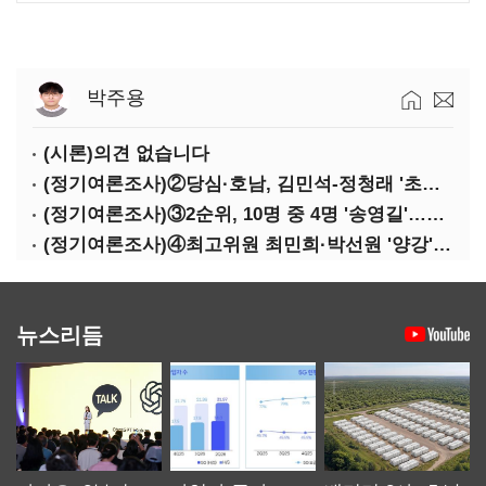
박주용
(시론)의견 없습니다
(정기여론조사)②당심·호남, 김민석-정청래 '초접전'
(정기여론조사)③2순위, 10명 중 4명 '송영길'…정청래 '한 자릿수'
(정기여론조사)④최고위원 최민희·박선원 '양강'…서미화·이성윤·임미애 뒤이어
뉴스리듬