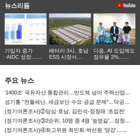
뉴스리듬
가입자 증가
배터리 3사, 호남
다음, AI 도입에도
·AIDC 성장…
ESS 시장서
점유율 2%…
SKT 2분기 성장
‘격돌’
에이전트
본궤도
차별화가 관건
주요 뉴스
'1400조' 국유자산 통합관리…반도체 넘어 주력산업
구조혁신
성기홍 "전월세난, 세금보단 수요·공급 문제"…닥공
시사
(정기여론조사)②당심·호남, 김민석-정청래 '초접전'
(정기여론조사)③2순위, 10명 중 4명 '송영길'…정청래
'한 자릿수'
(정기여론조사)④최고위원 최민희·박선원 '양강'…
서미화·이성윤·임미애 뒤이어