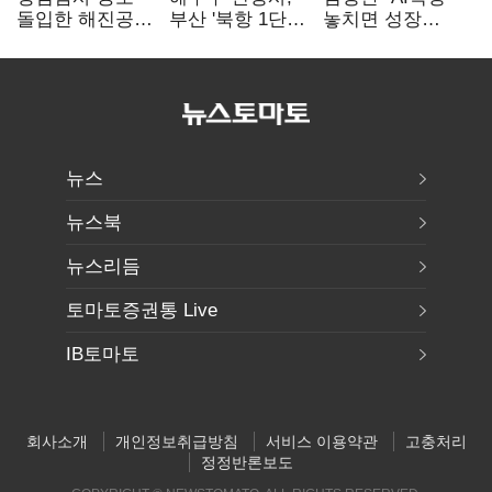
돌입한 해진공
부산 '북항 1단계'
놓치면 성장
"투명경영 체계
낙점…2030년
끝"…
한층 강화"
완공 목표
메가프로젝트·
메가특구 속도전
뉴스
뉴스북
뉴스리듬
토마토증권통 Live
IB토마토
회사소개
개인정보취급방침
서비스 이용약관
고충처리
정정반론보도