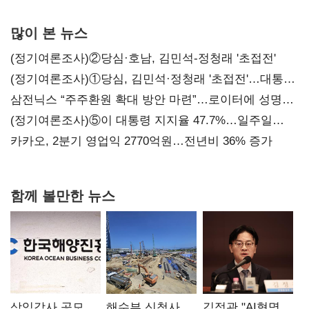
많이 본 뉴스
(정기여론조사)②당심·호남, 김민석-정청래 '초접전'
(정기여론조사)①당심, 김민석·정청래 '초접전'…대통령
지지도 '50% 아래로'(종합)
삼전닉스 “주주환원 확대 방안 마련”…로이터에 성명
보내
(정기여론조사)⑤이 대통령 지지율 47.7%…일주일
만에 다시 40%대
카카오, 2분기 영업익 2770억원…전년비 36% 증가
함께 볼만한 뉴스
상임감사 공모
해수부 신청사,
김정관 "AI혁명