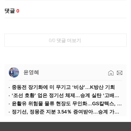
댓글
0
0/0
댓글 더보기
윤영혜
중동전 장기화에 미 무기고 ‘비상’…K방산 기회
‘조선 호황’ 업은 정기선 체제…승계 실탄 ‘고배당’ 주목
윤활유 위험물 물류 현장도 무인화…GS칼텍스, 디지털 전환 가속
정기선, 정몽준 지분 3.54％ 증여받아…승계 가속화