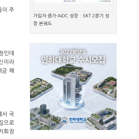
들이 주
가입자 증가·AIDC 성장…SKT 2분기 성
장 본궤도
의장인데
출신이라
여금 해
에서 국
국립으로
성지회장