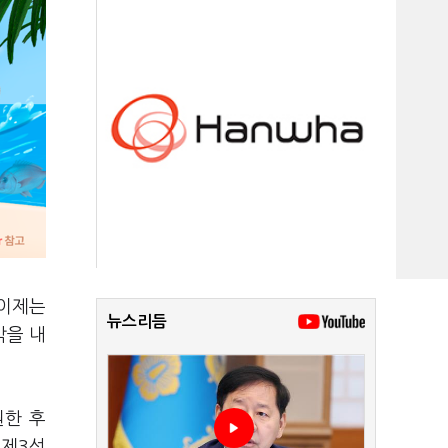
 이제는
뉴스리듬
각을 내
원한 후
 제3선