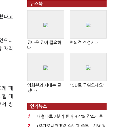
뉴스북
끼쳤다고
이었으니
집다운 집이 필요하
편의점 전성시대
다
장 자리
영화관의 시대는 끝
"CD로 구워오세요"
조례 폐
났다?
의힘 대
면서 정
인기뉴스
1
대형마트 2분기 판매 9.4% 감소…홈
플러스 사태 여파...
2
(주간증시전망)지수보다 종목…선별 장