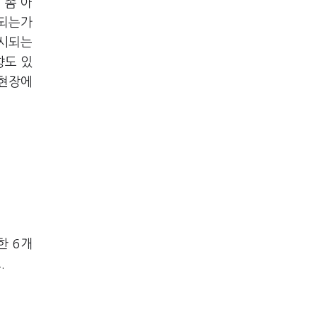
 좀 아
 되는가
무시되는
향도 있
 현장에
한 6개
.