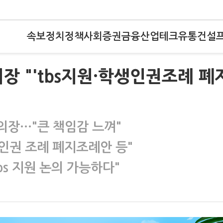
속보
정치
정책
사회
증권
금융
산업
테크
유통
건설
장 "'tbs지원·학생인권조례 폐
 의장…"큰 책임감 느껴"
생인권 조례 폐지조례안 등"
bs 지원 논의 가능하다"