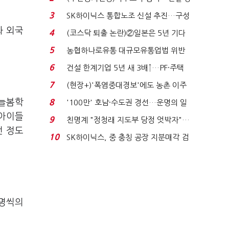
세 이어진다...
3
SK하이닉스 통합노조 신설 추진…구성
원 간 성과급 불...
화 외국
4
(코스닥 퇴출 논란)②일본은 5년 기다
려주는데 우리는 ...
5
농협하나로유통 대규모유통업법 위반
적발…공정위, 과...
6
건설 한계기업 5년 새 3배↑…PF·주택
침체에 재무 ...
7
(현장+)'폭염중대경보'에도 농촌 이주
노동자는 강행군…'야...
 늘봄학
8
'100만' 호남·수도권 경선…운명의 일
주일
 아이들
9
친명계 "정청래 지도부 당정 엇박자"…
번 정도
친청계 "신천지 오...
10
SK하이닉스, 중 충칭 공장 지분매각 검
토?…“확정된 바...
1명씩의