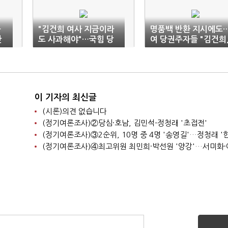
공
"김건희 여사 지금이라
명품백 반환 지시에도
반
도 사과해야"…국힘 당
여 당권주자들 "김건희
있
권주자 '한 목소리'(종
검찰 수사 필요"
합)
이 기자의 최신글
(시론)의견 없습니다
(정기여론조사)②당심·호남, 김민석-정청래 '초접전'