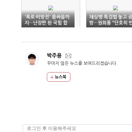
'폭로·비방전' 몸싸움까
채상병 특검법 놓고 
지…난장판 된 국힘 합
방…원희룡 "단호히 
동연설
대" vs 한동훈 "대안 
나"
박주용
꾸미지 않은 뉴스를 보여드리겠습니다.
뉴스북