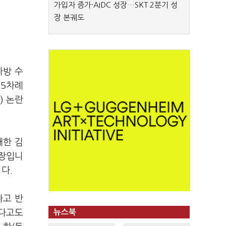
가입자 증가·AIDC 성장…SKT 2분기 성
장 본궤도
가방 수
 5차례
) 논란
대한 김
주장입니
니다.
다고 반
하다고도
뉴스북