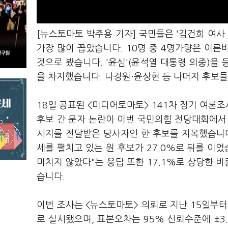
[뉴스토마토 박주용 기자] 국민들은 '김건희 여사
가장 많이 꼽았습니다. 10명 중 4명가량은 이른
것으로 봤습니다. '윤심'(윤석열 대통령 의중)을 
을 차지했습니다. 나경원·윤상현 등 나머지 후보
18일 공표된 <미디어토마토> 141차 정기 여론조
후보 간 문자 논란이 이번 국민의힘 전당대회에서
시지를 전달받은 당사자인 한 후보를 지목했습니다
세를 펼치고 있는 원 후보가 27.0%로 뒤를 이었습
미치지 않았다"는 응답 또한 17.1%로 상당한 비
습니다.
이번 조사는 <뉴스토마토> 의뢰로 지난 15일부터 
로 실시됐으며, 표본오차는 95% 신뢰수준에 ±3.