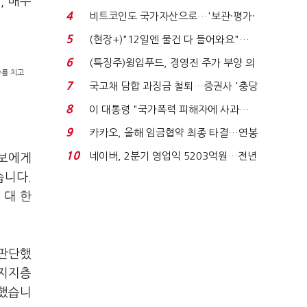
, 매우
요"…'덜 똘똘한 한 채' 20...
4
비트코인도 국가자산으로…'보관·평가·
처분' 기준은 ...
5
(현장+)"12일엔 물건 다 들어와요"…
빈 매대 채우며 문 연 ...
6
(특징주)윙입푸드, 경영진 주가 부양 의
수를 치고
지에 상한가...
7
국고채 담합 과징금 철퇴…증권사 '충당
금 폭탄' 우려...
8
이 대통령 "국가폭력 피해자에 사과…
적극적 조사로 진...
9
카카오, 올해 임금협약 최종 타결…연봉
6.3% 인상·격려...
10
네이버, 2분기 영업익 5203억원…전년
후보에게
비 0.2% 감소...
습니다.
 대 한
 판단했
 지지층
각했습니