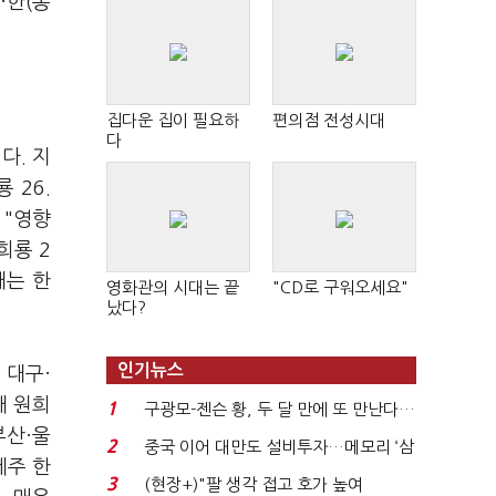
·한(동
집다운 집이 필요하
편의점 전성시대
다
다. 지
 26.
 "영향
희룡 2
대는 한
영화관의 시대는 끝
"CD로 구워오세요"
났다?
인기뉴스
 대구·
대 원희
1
구광모-젠슨 황, 두 달 만에 또 만난다…
부산·울
로봇·AI 등 논...
2
중국 이어 대만도 설비투자…메모리 ‘삼
제주 한
국전쟁’
3
(현장+)"팔 생각 접고 호가 높여