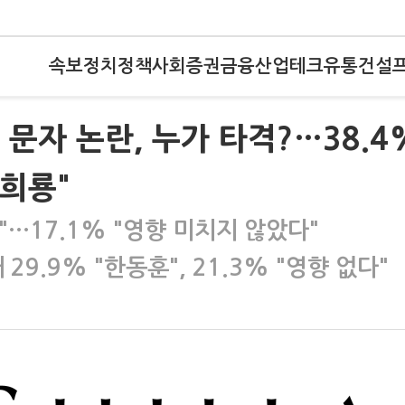
속보
정치
정책
사회
증권
금융
산업
테크
유통
건설
문자 논란, 누가 타격?…38.4
원희룡"
현"…17.1% "영향 미치지 않았다"
 29.9% "한동훈", 21.3% "영향 없다"