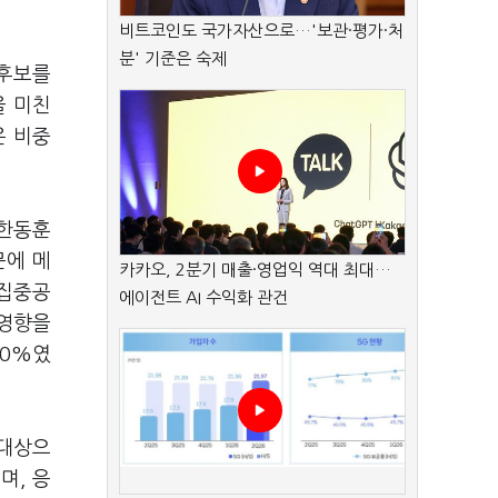
비트코인도 국가자산으로…'보관·평가·처
분' 기준은 숙제
 후보를
을 미친
은 비중
 한동훈
문에 메
카카오, 2분기 매출·영업익 역대 최대…
 집중공
에이전트 AI 수익화 관건
"영향을
.0%였
 대상으
며, 응