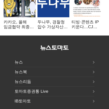
카카오, 올해
두나무, 경찰청
티빙·콘텐츠 IP
임금협약 최종
압수 가상자산
키운다…CJ
타결…연봉 6.3%
보관 맡는다…
ENM, 하반기
인상·격려금
커스터디 사업
글로벌 확장 가속
300만원
최종 낙찰
뉴스
뉴스북
뉴스리듬
토마토증권통 Live
IB토마토