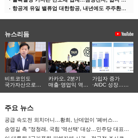
항공계 유일 밸류업 대한항공, 내년에도 주주환원 확대 기조
뉴스리듬
비트코인도
카카오, 2분기
가입자 증가
국가자산으로…'
매출·영업익 역대
·AIDC 성장…
보관·평가·처분'
최대…에이전트
SKT 2분기 성장
기준은 숙제
AI 수익화 관건
본궤도
주요 뉴스
공급 속도전 외치더니…황희, 난데없이 '폐버스
리모델링' 제안
송영길 측 "정청래, 국힘 '역선택' 대상…민주당 대표로