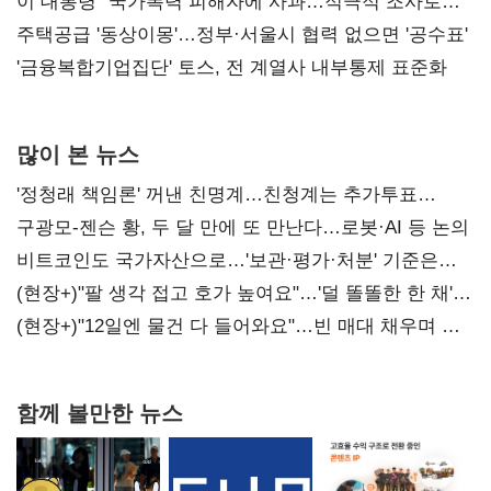
총선 지휘 못해"
이 대통령 "국가폭력 피해자에 사과…적극적 조사로
진실 밝혀야"
주택공급 '동상이몽'…정부·서울시 협력 없으면 '공수표'
'금융복합기업집단' 토스, 전 계열사 내부통제 표준화
많이 본 뉴스
'정청래 책임론' 꺼낸 친명계…친청계는 추가투표
때리기
구광모-젠슨 황, 두 달 만에 또 만난다…로봇·AI 등 논의
비트코인도 국가자산으로…'보관·평가·처분' 기준은
숙제
(현장+)"팔 생각 접고 호가 높여요"…'덜 똘똘한 한 채'
20억 키맞추기
(현장+)"12일엔 물건 다 들어와요"…빈 매대 채우며 문
연 홈플러스
함께 볼만한 뉴스