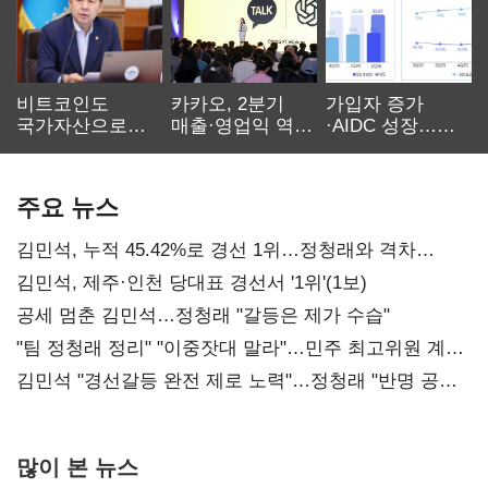
비트코인도
카카오, 2분기
가입자 증가
국가자산으로…'
매출·영업익 역대
·AIDC 성장…
보관·평가·처분'
최대…에이전트
SKT 2분기 성장
기준은 숙제
AI 수익화 관건
본궤도
주요 뉴스
김민석, 누적 45.42%로 경선 1위…정청래와 격차
0.86%p(2보)
김민석, 제주·인천 당대표 경선서 '1위'(1보)
공세 멈춘 김민석…정청래 "갈등은 제가 수습"
"팀 정청래 정리" "이중잣대 말라"…민주 최고위원 계파
다툼 격화
김민석 "경선갈등 완전 제로 노력"…정청래 "반명 공세
사과부터"
많이 본 뉴스