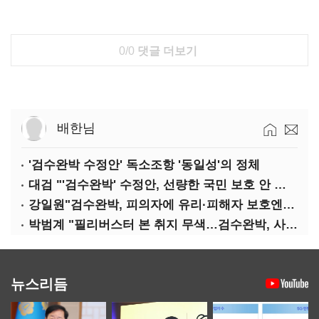
0/0
댓글 더보기
배한님
'검수완박 수정안' 독소조항 '동일성'의 정체
대검 "'검수완박' 수정안, 선량한 국민 보호 안 보여"
강일원"검수완박, 피의자에 유리·피해자 보호엔 문제"
박범계 "필리버스터 본 취지 무색…검수완박, 사실상 합의"
뉴스리듬