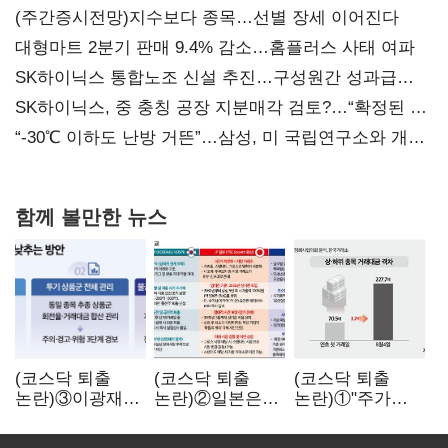
(주간증시전망)지수보다 종목…선별 장세 이어진다
대형마트 2분기 판매 9.4% 감소…홈플러스 사태 여파
SK하이닉스 통합노조 신설 추진…구성원간 성과급
불만 확산
SK하이닉스, 중 충칭 공장 지분매각 검토?…“확정된 바
없어”
“-30℃ 이하도 난방 거뜬”…삼성, 미 국립연구소와 개발
협력
함께 볼만한 뉴스
(코스닥 퇴출
(코스닥 퇴출
(코스닥 퇴출
논란)③이광재
논란)②일본은
논란)①"주가
"과속 잡더라도
5년
누르기 잡으려다
자동차 없애지는
기다려주는데
옥토 태운다"…