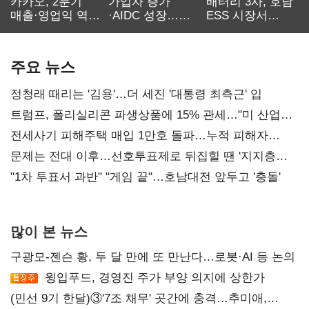
카카오, 2분기
가입자 증가
배터리 3사, 호남
매출·영업익 역대
·AIDC 성장…
ESS 시장서
최대…에이전트
SKT 2분기 성장
‘격돌’
AI 수익화 관건
본궤도
주요 뉴스
정청래 때리는 '김용'…더 세진 '대통령 최측근' 입
트럼프, 폴리실리콘 파생상품에 15% 관세…"미 산업
재건"
전세사기 피해주택 매입 1만호 돌파…누적 피해자
4만278명
문제는 전대 이후…선호투표제로 뒤집힐 땐 '지지층
불복'
"1차 투표서 과반" "게임 끝"…호남대전 앞두고 '충돌'
많이 본 뉴스
구광모-젠슨 황, 두 달 만에 또 만난다…로봇·AI 등 논의
윙입푸드, 경영진 주가 부양 의지에 상한가
(민선 9기 한달)③'7조 채무' 곳간에 충격…추미애,