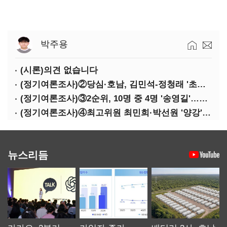
박주용
(시론)의견 없습니다
(정기여론조사)②당심·호남, 김민석-정청래 '초접전'
(정기여론조사)③2순위, 10명 중 4명 '송영길'…정청래 '한 자릿수'
(정기여론조사)④최고위원 최민희·박선원 '양강'…서미화·이성윤·임미애 뒤이어
뉴스리듬