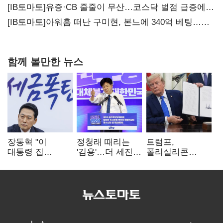
20년만에 '비상재정' 선언 승부수
[IB토마토]유증·CB 줄줄이 무산…코스닥 벌점 급증에
상폐 압박
[IB토마토]아워홈 떠난 구미현, 본느에 340억 베팅…
가족 지배체제 구축
함께 볼만한 뉴스
장동혁 "이
정청래 때리는
트럼프,
대통령 집
'김용'…더 세진
폴리실리콘
팔자마자 세금
'대통령 최측근'
파생상품에 15%
폭탄…'내로남불'"
입
관세…"미 산업
재건"