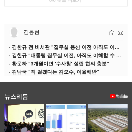
0/0
댓글 더보기
김동현
김한규 전 비서관 "집무실 용산 이전 아직도 이해 못 해…독단 우려"
김한규 "대통령 집무실 이전, 아직도 이해할 수 없는 결정"
황운하 "3개월이면 '수사청' 설립 합의 충분"
김남국 "직 걸겠다는 김오수, 이율배반"
뉴스리듬