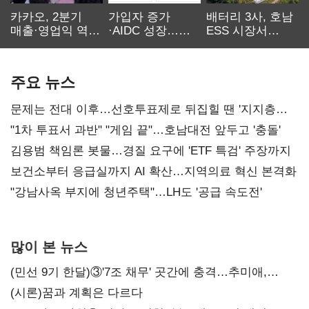
카카오, 2분기
가입자 증가
배터리 3사, 호남
매출·영업익 역대
·AIDC 성장…
ESS 시장서
최대…에이전트
SKT 2분기 성장
‘격돌’
AI 수익화 관건
본궤도
주요 뉴스
문제는 전대 이후…선호투표제로 뒤집힐 땐 '지지층
불복'
"1차 투표서 과반" "게임 끝"…호남대전 앞두고 '충돌'
김용범 책임론 봇물…경질 요구에 'ETF 특검' 주장까지
보건소부터 응급실까지 AI 확산…지역의료 혁신 본격화
"강남사옥 부지에 청년주택"…LH도 '공급 속도전'
많이 본 뉴스
(민선 9기 한달)③'7조 채무' 곳간에 충격…추미애,
20년만에 '비상재정' 선언 승부수
(시론)꿈과 계획은 다르다