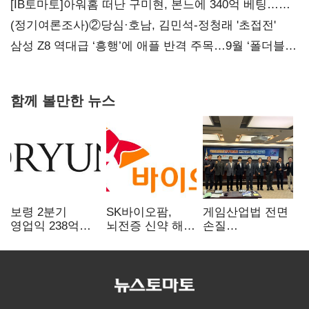
[IB토마토]아워홈 떠난 구미현, 본느에 340억 베팅…
가족 지배체제 구축
(정기여론조사)②당심·호남, 김민석-정청래 '초접전'
삼성 Z8 역대급 ‘흥행’에 애플 반격 주목…9월 ‘폴더블
대전’
함께 볼만한 뉴스
보령 2분기
SK바이오팜,
게임산업법 전면
영업익 238억…
뇌전증 신약 해외
손질
전년 대비 6.2%↓
흥행 발판…
공감대…"낡은
차세대 신약 개발
규제 걷고
속도
안전장치 촘촘히
해야"