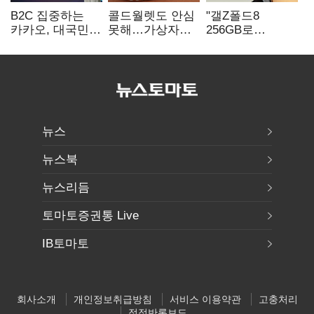
B2C 집중하는
콜드월렛도 안심
"갤Z폴드8
카카오, 대국민
못해…가상자산
256GB로
서비스 '모두의
수탁 확대에
변경하면 지원금
AI' 사활
'보안 시험대'
추가"
뉴스
뉴스북
뉴스리듬
토마토증권통 Live
IB토마토
회사소개
개인정보취급방침
서비스 이용약관
고충처리
정정반론보도