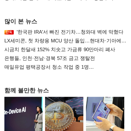
후폭풍
많이 본 뉴스
'한국판 IRA'서 빠진 전기차…청와대 벽에 막혔다
LX세미콘, 첫 차량용 MCU 양산 돌입…현대차·기아에
공급
시금치 한달새 152% 치솟고 가금류 90만마리 폐사
은행들, 인천·전남·경북 57조 금고 쟁탈전
매일유업 평택공장서 청소 작업 중 1명
사망…"안전관리체계 재점검"
함께 볼만한 뉴스