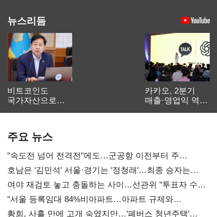
뉴스리듬
비트코인도
카카오, 2분기
국가자산으로…'
매출·영업익 역대
보관·평가·처분'
최대…에이전트
기준은 숙제
AI 수익화 관건
주요 뉴스
"속도전 넘어 전격전"에도…군공항 이전부터 주
52시간까지 '뇌관'
호남은 '김민석' 서울·경기는 '정청래'…최종 승자는
'안갯속'
여야 재검토 놓고 충돌하는 사이…선관위 "투표자 수
오차 당연"
"서울 등록임대 84%비아파트…아파트 규제와
달리해야"
황희, 사흘 만에 고개 숙였지만…'폐버스 청년주택'