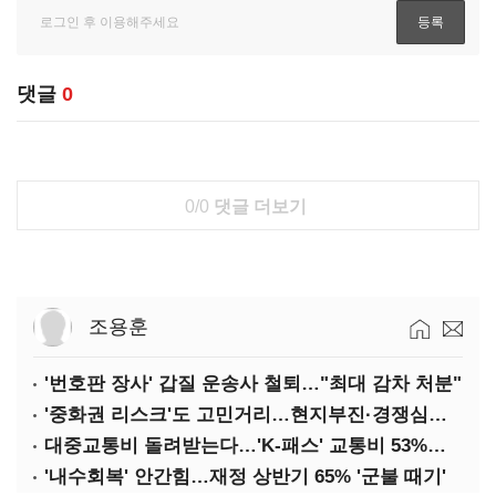
댓글
0
0/0
댓글 더보기
조용훈
'번호판 장사' 갑질 운송사 철퇴…"최대 감차 처분"
'중화권 리스크'도 고민거리…현지부진·경쟁심화·양안냉각
대중교통비 돌려받는다…'K-패스' 교통비 53%까지 환급
'내수회복' 안간힘…재정 상반기 65% '군불 때기'