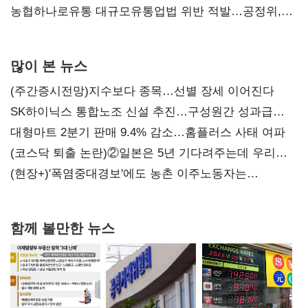
농협하나로유통 대규모유통업법 위반 적발…공정위,
과징금 4억6200만원 부과
많이 본 뉴스
(주간증시전망)지수보다 종목…선별 장세 이어진다
SK하이닉스 통합노조 신설 추진…구성원간 성과급
불만 확산
대형마트 2분기 판매 9.4% 감소…홈플러스 사태 여파
(코스닥 퇴출 논란)②일본은 5년 기다려주는데 우리는
당장 퇴출?…시간만으론 부족한 코스닥 구하기
(현장+)'폭염중대경보'에도 농촌 이주노동자는
강행군…'야외작업 중지' 권고도 무시
함께 볼만한 뉴스