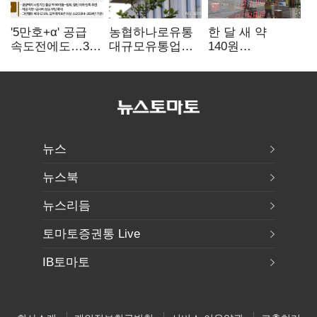
'5만호+α' 공급
농협하나로유통
한 달 새 약
속도전에도…3대
대규모유통업법
140원
난제 '첩첩산중'
위반 적발…
급락…'역대급
공정위, 과징금
엔저'에 원화
4억6200만원
변곡점
부과
뉴스
뉴스북
뉴스리듬
토마토증권통 Live
IB토마토