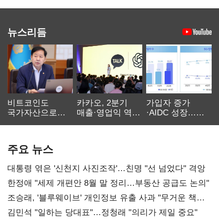
뉴스리듬
비트코인도
카카오, 2분기
가입자 증가
국가자산으로…'
매출·영업익 역대
·AIDC 성장…
보관·평가·처분'
최대…에이전트
SKT 2분기 성장
기준은 숙제
AI 수익화 관건
본궤도
주요 뉴스
대통령 엮은 '신천지 사진조작'…친명 "선 넘었다" 격앙
한정애 "세제 개편안 8월 말 정리…부동산 공급도 논의"
조승래, '블루웨이브' 개인정보 유출 사과 "무거운 책임
통감"
김민석 "일하는 당대표"…정청래 "의리가 제일 중요"