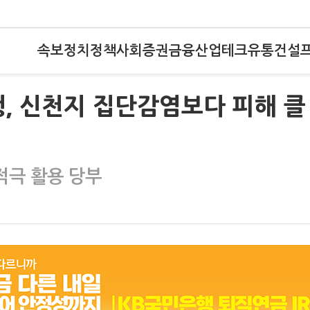
속보
정치
정책
사회
증권
금융
산업
테크
유통
건설
행, 신천지 집단감염보다 피해 클
적극 활용 당부