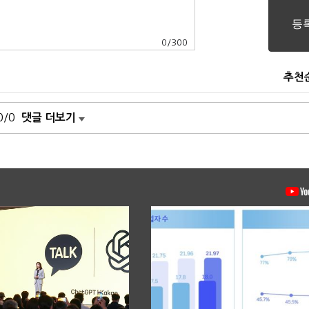
0
/
300
추천
0/0
댓글 더보기