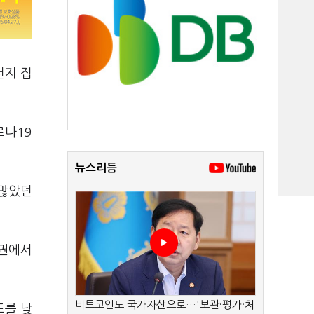
천지 집
로나19
뉴스리듬
 많았던
도권에서
비트코인도 국가자산으로…'보관·평가·처
도를 낮