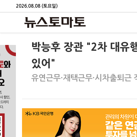
2026.08.08 (토요일)
박능후 장관 "2차 대유
있어"
유연근무·재택근무·시차출퇴근 