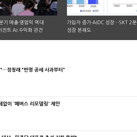
2분기 매출·영업익 역대
가입자 증가·AIDC 성장…SKT 2
전트 AI 수익화 관건
성장 본궤도
"…정청래 "반명 공세 사과부터"
데없이 '폐버스 리모델링' 제안