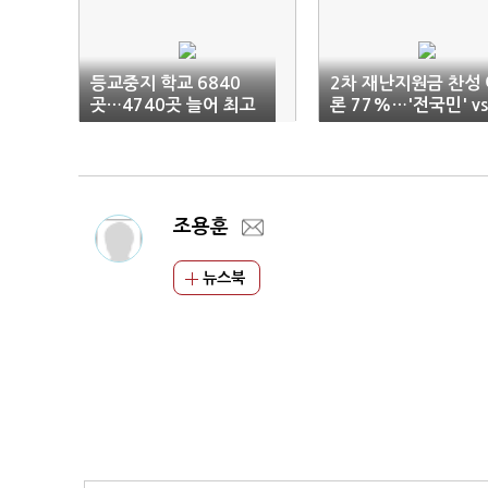
등교중지 학교 6840
2차 재난지원금 찬성 
곳…4740곳 늘어 최고
론 77%…'전국민' vs
치
'선별 지급' 팽팽
조용훈
뉴스북