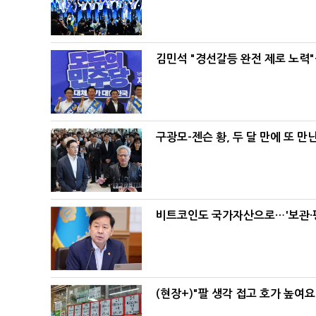
김민석 "경선갈등 완전 제로 노력"
구광모-젠슨 황, 두 달 만에 또 만
비트코인도 국가자산으로…'보관·평
(현장+)"팔 생각 접고 호가 높여요