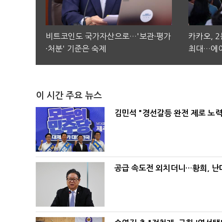
비트코인도 국가자산으로…'보관·평가
카카오, 
·처분' 기준은 숙제
최대…에이
이 시간 주요 뉴스
김민석 "경선갈등 완전 제로 노력
공급 속도전 외치더니…황희, 난