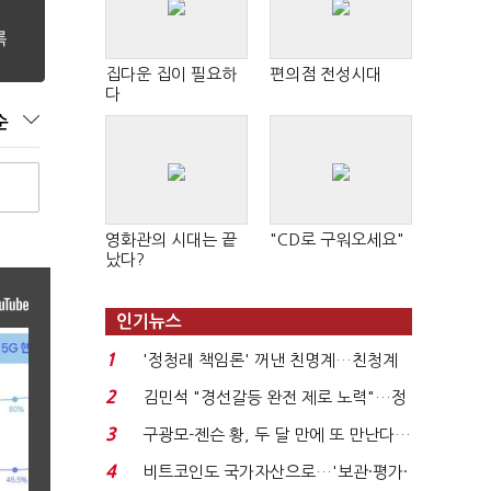
집다운 집이 필요하
편의점 전성시대
다
순
영화관의 시대는 끝
"CD로 구워오세요"
났다?
인기뉴스
1
'정청래 책임론' 꺼낸 친명계…친청계
는 추가투표 때리기...
2
김민석 "경선갈등 완전 제로 노력"…정
청래 "반명 공세 사...
3
구광모-젠슨 황, 두 달 만에 또 만난다…
로봇·AI 등 논...
4
비트코인도 국가자산으로…'보관·평가·