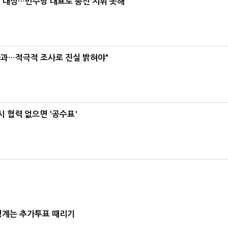
택' 대상…민주당 대표로 총선 지휘 못해"
사과…적극적 조사로 진실 밝혀야"
 협력 없으면 '공수표'
청계는 추가투표 때리기