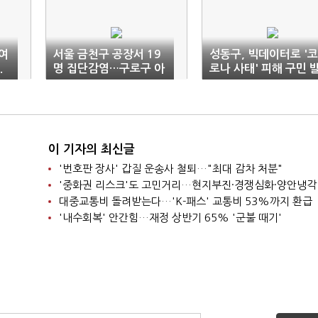
여
서울 금천구 공장서 19
성동구, 빅데이터로 '코
.
명 집단감염…구로구 아
로나 사태' 피해 구민 
파트 연관
굴
이 기자의 최신글
'번호판 장사' 갑질 운송사 철퇴…"최대 감차 처분"
'중화권 리스크'도 고민거리…현지부진·경쟁심화·양안냉각
대중교통비 돌려받는다…'K-패스' 교통비 53%까지 환급
'내수회복' 안간힘…재정 상반기 65% '군불 때기'