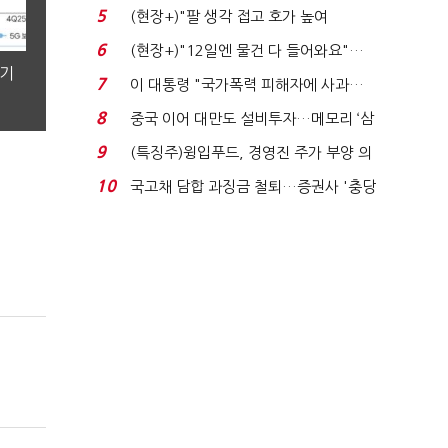
처분' 기준은 ...
5
(현장+)"팔 생각 접고 호가 높여
요"…'덜 똘똘한 한 채' 20...
6
(현장+)"12일엔 물건 다 들어와요"…
분기
빈 매대 채우며 문 연 ...
7
이 대통령 "국가폭력 피해자에 사과…
적극적 조사로 진...
8
중국 이어 대만도 설비투자…메모리 ‘삼
국전쟁’
9
(특징주)윙입푸드, 경영진 주가 부양 의
지에 상한가...
10
국고채 담합 과징금 철퇴…증권사 '충당
금 폭탄' 우려...