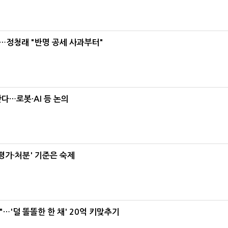
…정청래 "반명 공세 사과부터"
난다…로봇·AI 등 논의
가·처분' 기준은 숙제
"…'덜 똘똘한 한 채' 20억 키맞추기