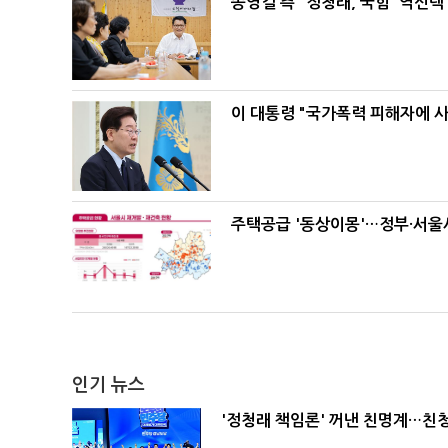
송영길 측 "정청래, 국힘 '역선
이 대통령 "국가폭력 피해자에 
주택공급 '동상이몽'…정부·서울시
인기 뉴스
'정청래 책임론' 꺼낸 친명계…친