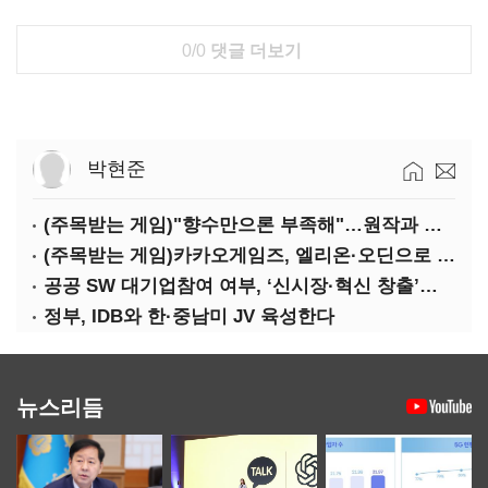
0/0
댓글 더보기
박현준
(주목받는 게임)"향수만으론 부족해"…원작과 차별화 성공한 '리니지M'
(주목받는 게임)카카오게임즈, 엘리온·오딘으로 MMORPG 투트랙 공세
공공 SW 대기업참여 여부, ‘신시장·혁신 창출’도 평가한다
정부, IDB와 한·중남미 JV 육성한다
뉴스리듬