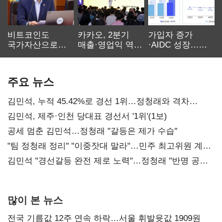
비트코인도
카카오, 2분기
가입자 증가
국가자산으로…'
매출·영업익 역대
·AIDC 성장…
보관·평가·처분'
최대…에이전트
SKT 2분기 성장
기준은 숙제
AI 수익화 관건
본궤도
주요 뉴스
김민석, 누적 45.42%로 경선 1위…정청래와 격차
0.86%p(2보)
김민석, 제주·인천 당대표 경선서 '1위'(1보)
공세 멈춘 김민석…정청래 "갈등은 제가 수습"
"팀 정청래 정리" "이중잣대 말라"…민주 최고위원 계파
다툼 격화
김민석 "경선갈등 완전 제로 노력"…정청래 "반명 공세
사과부터"
많이 본 뉴스
전국 기름값 12주 연속 하락…서울 휘발윳값 1909원