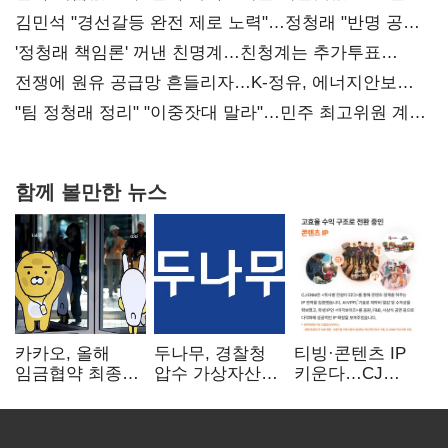
김민석 "경선갈등 완전 제로 노력"…정청래 "반명 공세
사과부터"
'정청래 책임론' 꺼낸 친명계…친청계는 추가투표
때리기
전쟁에 원유 공급망 흔들리자…K-정유, 에너지안보
핵심으로 재부상
"팀 정청래 정리" "이중잣대 말라"…민주 최고위원 계파
다툼 격화
함께 볼만한 뉴스
카카오, 올해
두나무, 경찰청
티빙·콘텐츠 IP
임금협약 최종
압수 가상자산
키운다…CJ
타결…연봉 6.3%
보관 맡는다…
ENM, 하반기
인상·격려금
커스터디 사업
글로벌 확장 가속
300만원
최종 낙찰