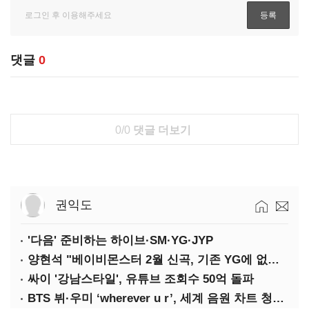
댓글
0
0/0
댓글 더보기
권익도
'다음' 준비하는 하이브·SM·YG·JYP
양현석 "베이비몬스터 2월 신곡, 기존 YG에 없던 노래"
싸이 '강남스타일', 유튜브 조회수 50억 돌파
BTS 뷔·우미 ‘wherever u r’, 세계 음원 차트 청신호