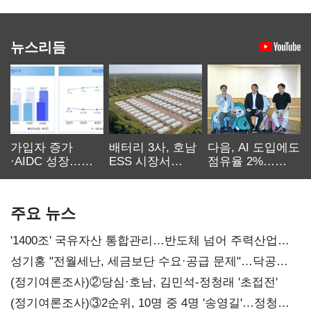
뉴스리듬
가입자 증가
배터리 3사, 호남
다음, AI 도입에도
·AIDC 성장…
ESS 시장서
점유율 2%…
SKT 2분기 성장
‘격돌’
에이전트
본궤도
차별화가 관건
주요 뉴스
'1400조' 국유자산 통합관리…반도체 넘어 주력산업
구조혁신
성기홍 "전월세난, 세금보단 수요·공급 문제"…닥공
시사
(정기여론조사)②당심·호남, 김민석-정청래 '초접전'
(정기여론조사)③2순위, 10명 중 4명 '송영길'…정청래