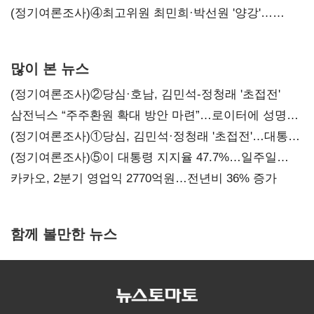
'한 자릿수'
(정기여론조사)④최고위원 최민희·박선원 '양강'…
서미화·이성윤·임미애 뒤이어
많이 본 뉴스
(정기여론조사)②당심·호남, 김민석-정청래 '초접전'
삼전닉스 “주주환원 확대 방안 마련”…로이터에 성명
보내
(정기여론조사)①당심, 김민석·정청래 '초접전'…대통령
지지도 '50% 아래로'(종합)
(정기여론조사)⑤이 대통령 지지율 47.7%…일주일
만에 다시 40%대
카카오, 2분기 영업익 2770억원…전년비 36% 증가
함께 볼만한 뉴스