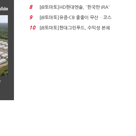
누적 피해자 4만2...
8
[IB토마토]HD현대엔솔, '한국판 IRA'
수혜 부상…세액공...
9
[IB토마토]유증·CB 줄줄이 무산…코스
닥 벌점 급증에 ...
10
[IB토마토]현대그린푸드, 수익성 본궤
도…실적 개선에 ...
’