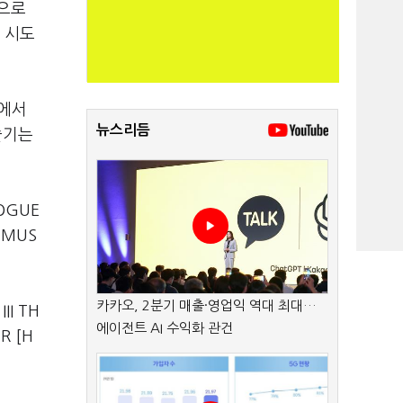
안으로
 시도
'에서
뉴스리듬
즐기는
LOGUE
D MUS
카카오, 2분기 매출·영업익 역대 최대…
II TH
에이전트 AI 수익화 관건
R [H