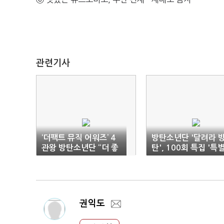
관련기사
‘더팩트 뮤직 어워즈’ 4
방탄소년단 '달려라 
관왕 방탄소년단 “더 좋
탄', 100회 특집 '특
은 음악으로 보답”
한 추억 속으로'
권익도