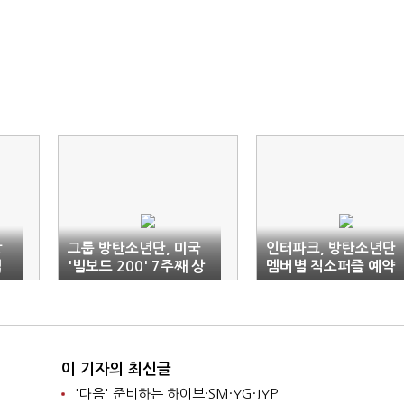
방
그룹 방탄소년단, 미국
인터파크, 방탄소년단
별
'빌보드 200' 7주째 상
멤버별 직소퍼즐 예약
위권
판매
이 기자의 최신글
'다음' 준비하는 하이브·SM·YG·JYP