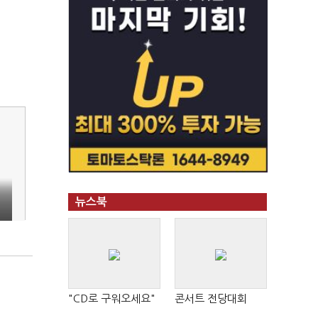
뉴스북
"CD로 구워오세요"
콘서트 전당대회