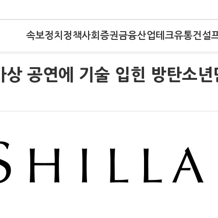
속보
정치
정책
사회
증권
금융
산업
테크
유통
건설
가상 공연에 기술 입힌 방탄소년