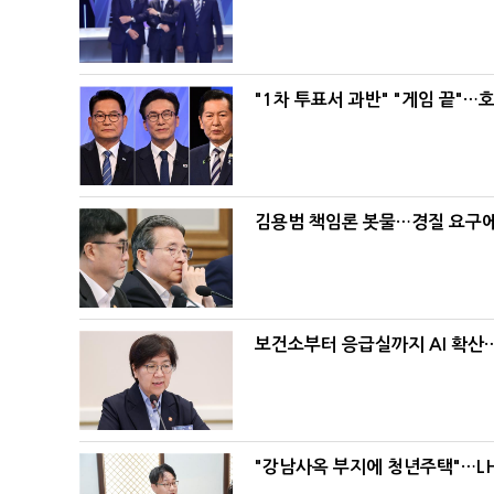
"1차 투표서 과반" "게임 끝"…
김용범 책임론 봇물…경질 요구에 
보건소부터 응급실까지 AI 확산
"강남사옥 부지에 청년주택"…LH