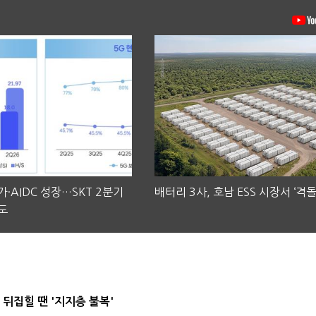
·AIDC 성장…SKT 2분기
배터리 3사, 호남 ESS 시장서 ‘격돌
도
뒤집힐 땐 '지지층 불복'