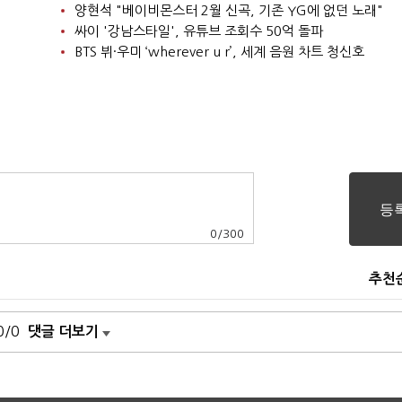
양현석 "베이비몬스터 2월 신곡, 기존 YG에 없던 노래"
싸이 '강남스타일', 유튜브 조회수 50억 돌파
BTS 뷔·우미 ‘wherever u r’, 세계 음원 차트 청신호
0
/
300
추천
0/0
댓글 더보기