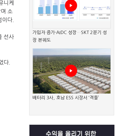
커뮤니케
달며 소
점이다.
가입자 증가·AIDC 성장…SKT 2분기 성
을 선사
장 본궤도
었다.
배터리 3사, 호남 ESS 시장서 ‘격돌’