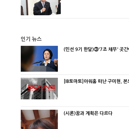
인기 뉴스
(민선 9기 한달)③'7조 채무' 곳
[IB토마토]아워홈 떠난 구미현, 
(시론)꿈과 계획은 다르다