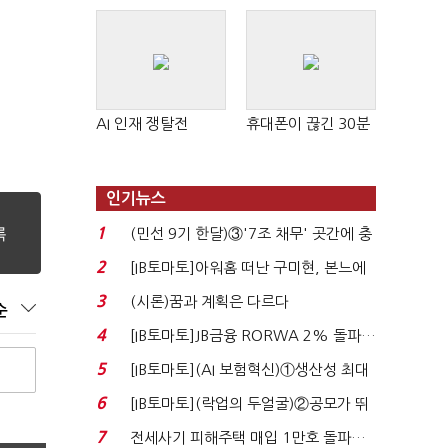
AI 인재 쟁탈전
휴대폰이 끊긴 30분
인기뉴스
1
(민선 9기 한달)③'7조 채무' 곳간에 충
격…추미애, 20년...
2
[IB토마토]아워홈 떠난 구미현, 본느에
340억 베팅…가...
3
(시론)꿈과 계획은 다르다
순
4
[IB토마토]JB금융 RORWA 2% 돌파…
실적 견인은 은행 ...
5
[IB토마토](AI 보험혁신)①생산성 최대
80% 개선…현실...
6
[IB토마토](락업의 두얼굴)②공모가 뛰
자 첫날 매도…FI ...
7
전세사기 피해주택 매입 1만호 돌파…