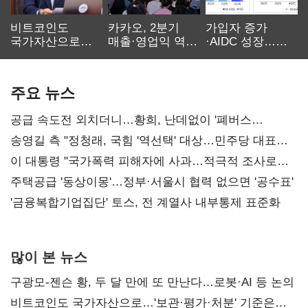
비트코인도
카카오, 2분기
가입자 증가
국가자산으로…'
매출·영업익 역대
·AIDC 성장…
보관·평가·처분'
최대…에이전트
SKT 2분기 성장
기준은 숙제
AI 수익화 관건
본궤도
주요 뉴스
공급 속도전 외치더니…황희, 난데없이 '폐버스
리모델링' 제안
송영길 측 "정청래, 국힘 '역선택' 대상…민주당 대표로
총선 지휘 못해"
이 대통령 "국가폭력 피해자에 사과…적극적 조사로
진실 밝혀야"
주택공급 '동상이몽'…정부·서울시 협력 없으면 '공수표'
'금융복합기업집단' 토스, 전 계열사 내부통제 표준화
많이 본 뉴스
구광모-젠슨 황, 두 달 만에 또 만난다…로봇·AI 등 논의
비트코인도 국가자산으로…'보관·평가·처분' 기준은