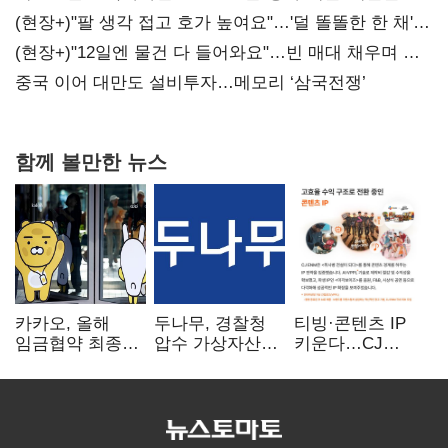
숙제
(현장+)"팔 생각 접고 호가 높여요"…'덜 똘똘한 한 채'
20억 키맞추기
(현장+)"12일엔 물건 다 들어와요"…빈 매대 채우며 문
연 홈플러스
중국 이어 대만도 설비투자…메모리 ‘삼국전쟁’
함께 볼만한 뉴스
카카오, 올해
두나무, 경찰청
티빙·콘텐츠 IP
임금협약 최종
압수 가상자산
키운다…CJ
타결…연봉 6.3%
보관 맡는다…
ENM, 하반기
인상·격려금
커스터디 사업
글로벌 확장 가속
300만원
최종 낙찰