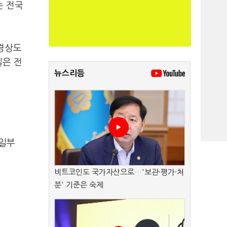
는 전국
 경상도
일은 전
뉴스리듬
9일부
비트코인도 국가자산으로…'보관·평가·처
분' 기준은 숙제