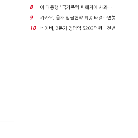
금 폭탄' 우려...
8
이 대통령 "국가폭력 피해자에 사과…
적극적 조사로 진...
9
카카오, 올해 임금협약 최종 타결…연봉
6.3% 인상·격려...
10
네이버, 2분기 영업익 5203억원…전년
비 0.2% 감소...