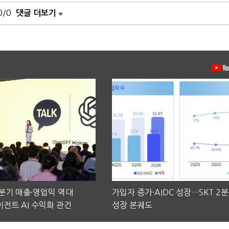
0/0
댓글 더보기
2분기 매출·영업익 역대
가입자 증가·AIDC 성장…SKT 2
전트 AI 수익화 관건
성장 본궤도