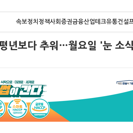
속보
정치
정책
사회
증권
금융
산업
테크
유통
건설
 평년보다 추워…월요일 '눈 소식