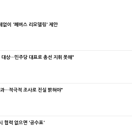
데없이 '폐버스 리모델링' 제안
택' 대상…민주당 대표로 총선 지휘 못해"
사과…적극적 조사로 진실 밝혀야"
 협력 없으면 '공수표'