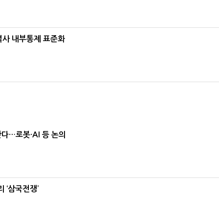
계열사 내부통제 표준화
난다…로봇·AI 등 논의
 ‘삼국전쟁’