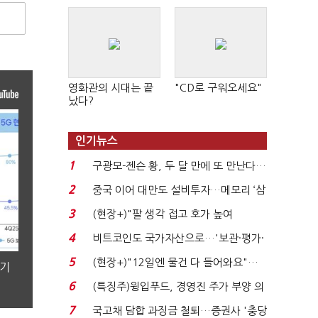
영화관의 시대는 끝
"CD로 구워오세요"
났다?
인기뉴스
1
구광모-젠슨 황, 두 달 만에 또 만난다…
로봇·AI 등 논...
2
중국 이어 대만도 설비투자…메모리 ‘삼
국전쟁’
3
(현장+)"팔 생각 접고 호가 높여
요"…'덜 똘똘한 한 채' 20...
4
비트코인도 국가자산으로…'보관·평가·
처분' 기준은 ...
5
(현장+)"12일엔 물건 다 들어와요"…
분기
빈 매대 채우며 문 연 ...
6
(특징주)윙입푸드, 경영진 주가 부양 의
지에 상한가...
7
국고채 담합 과징금 철퇴…증권사 '충당