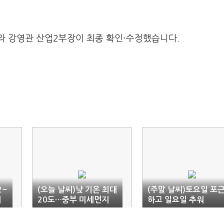
라 강영관 산업2부장이 최종 확인·수정했습니다.
2~
(오늘 날씨)낮 기온 최대
(주말 날씨)토요일 포
세
20도…중부 미세먼지
하고 일요일 추워
'나쁨'