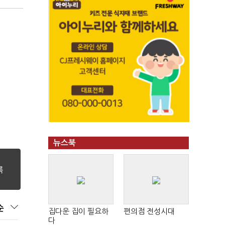
뉴스북
순
집다운 집이 필요하
편의점 전성시대
다