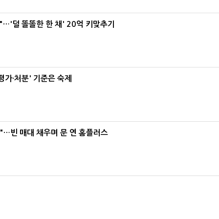
"…'덜 똘똘한 한 채' 20억 키맞추기
가·처분' 기준은 숙제
요"…빈 매대 채우며 문 연 홈플러스