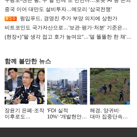
구광모-젠슨 황, 두 달 만에 또 만난다…로봇·AI 등 논의
중국 이어 대만도 설비투자…메모리 ‘삼국전쟁’
윙입푸드, 경영진 주가 부양 의지에 상한가
비트코인도 국가자산으로…'보관·평가·처분' 기준은
숙제
(현장+)"팔 생각 접고 호가 높여요"…'덜 똘똘한 한 채'
20억 키맞추기
함께 볼만한 뉴스
장윤기 은폐·조작
'FDI 실적
해경, 양귀비·
이후로도
10%'·'개발현안
대마 집중단속…
정보유출·
산적'…
4개월 동안
내부비위…경찰
인천경제청장
249명 검거
신뢰는 어디에
구원투수 찾기