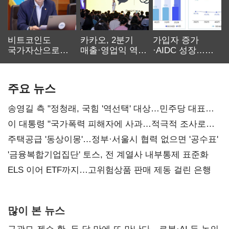
비트코인도
카카오, 2분기
가입자 증가
국가자산으로…'
매출·영업익 역대
·AIDC 성장…
보관·평가·처분'
최대…에이전트
SKT 2분기 성장
기준은 숙제
AI 수익화 관건
본궤도
주요 뉴스
송영길 측 "정청래, 국힘 '역선택' 대상…민주당 대표로
총선 지휘 못해"
이 대통령 "국가폭력 피해자에 사과…적극적 조사로
진실 밝혀야"
주택공급 '동상이몽'…정부·서울시 협력 없으면 '공수표'
'금융복합기업집단' 토스, 전 계열사 내부통제 표준화
ELS 이어 ETF까지…고위험상품 판매 제동 걸린 은행
많이 본 뉴스