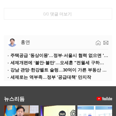
0/0
댓글 더보기
홍연
주택공급 '동상이몽'…정부·서울시 협력 없으면 '공수표'
세제개편에 ‘불안·불만’…오세훈 "전월세 구하기 더 힘들어질 것"
강남 관망·한강벨트 술렁…30억이 가른 부동산 민심
세제로는 역부족…정부 '공급대책' 만지작
뉴스리듬