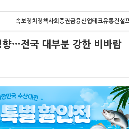
속보
정치
정책
사회
증권
금융
산업
테크
유통
건설
’ 영향…전국 대부분 강한 비바람