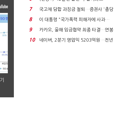
빈 매대 채우며 문 연 ...
7
국고채 담합 과징금 철퇴…증권사 '충당
금 폭탄' 우려...
8
이 대통령 "국가폭력 피해자에 사과…
적극적 조사로 진...
9
카카오, 올해 임금협약 최종 타결…연봉
6.3% 인상·격려...
10
네이버, 2분기 영업익 5203억원…전년
비 0.2% 감소...
분기