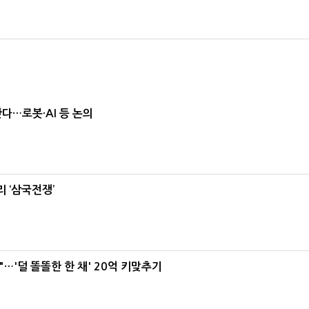
난다…로봇·AI 등 논의
 ‘삼국전쟁’
"…'덜 똘똘한 한 채' 20억 키맞추기