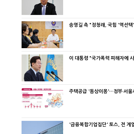
송영길 측 "정청래, 국힘 '역선
이 대통령 "국가폭력 피해자에 
주택공급 '동상이몽'…정부·서울시
'금융복합기업집단' 토스, 전 