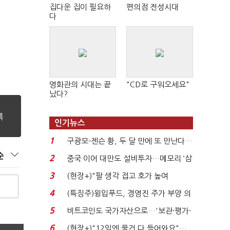
집다운 집이 필요하
편의점 전성시대
다
영화관의 시대는 끝
"CD로 구워오세요"
났다?
인기뉴스
1
구광모-젠슨 황, 두 달 만에 또 만난다…
로봇·AI 등 논...
순
2
중국 이어 대만도 설비투자…메모리 ‘삼
국전쟁’
3
(현장+)"팔 생각 접고 호가 높여
요"…'덜 똘똘한 한 채' 20...
4
(특징주)윙입푸드, 경영진 주가 부양 의
지에 상한가...
5
비트코인도 국가자산으로…'보관·평가·
처분' 기준은 ...
6
(현장+)"12일엔 물건 다 들어와요"…