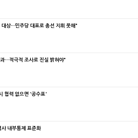
택' 대상…민주당 대표로 총선 지휘 못해"
사과…적극적 조사로 진실 밝혀야"
 협력 없으면 '공수표'
계열사 내부통제 표준화