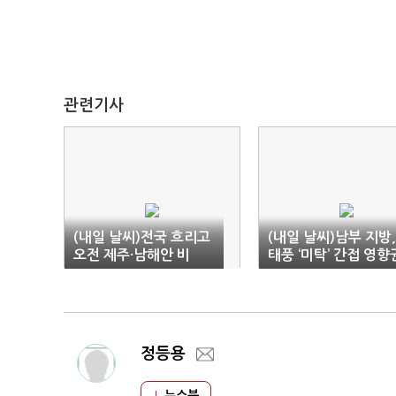
관련기사
(내일 날씨)전국 흐리고
(내일 날씨)남부 지방,
오전 제주·남해안 비
태풍 ‘미탁’ 간접 영향
정등용
뉴스북