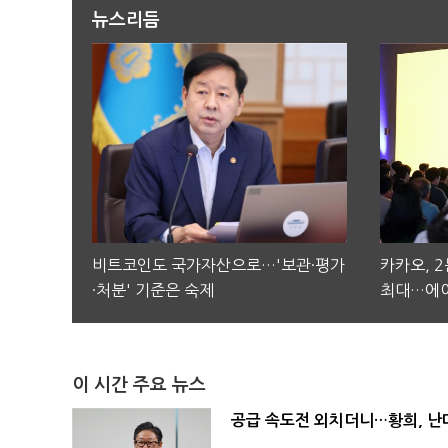
뉴스리듬
비트코인도 국가자산으로…'보관·평가
카카오, 
·처분' 기준은 숙제
최대…에이
이 시간 주요 뉴스
공급 속도전 외치더니…황희, 난