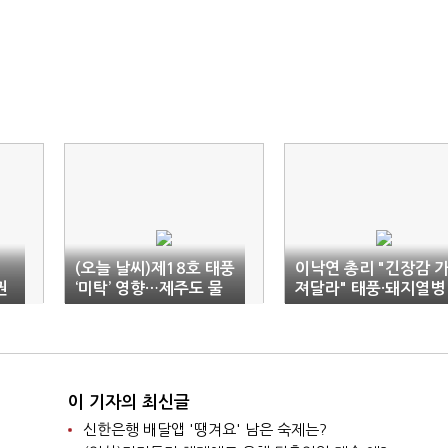
(오늘 날씨)제18호 태풍
이낙연 총리 "긴장감 
권
‘미탁’ 영향…제주도 물
져달라" 태풍·돼지열병
폭탄
고강도 방역 주문
이 기자의 최신글
신한은행 배달앱 '땡겨요' 남은 숙제는?