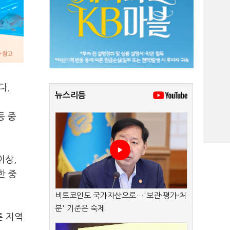
다.
뉴스리듬
등 중
이상,
한 중
비트코인도 국가자산으로…'보관·평가·처
분' 기준은 숙제
른 지역