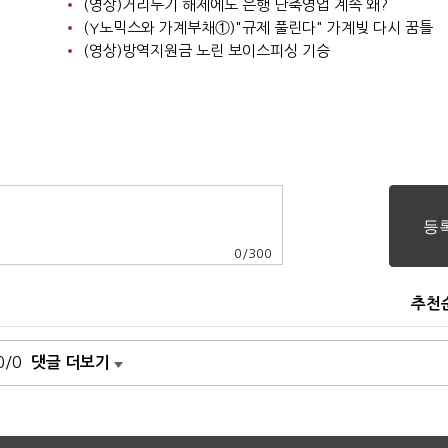
(영상)거리두기 해제에도 은행 단축영업 계속 왜?
(Y노믹스와 가계부채①)"규제 풀린다" 가계빚 다시 꿈틀
(영상)방역지원금 노린 보이스피싱 기승
0
/
300
추천
0/0
댓글 더보기