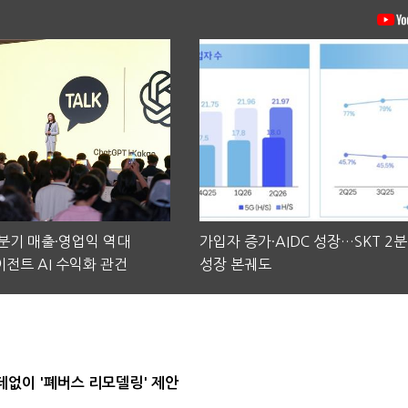
2분기 매출·영업익 역대
가입자 증가·AIDC 성장…SKT 2
전트 AI 수익화 관건
성장 본궤도
데없이 '폐버스 리모델링' 제안