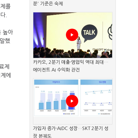
분' 기준은 숙제
료제를
다.
욱 높아
 말했
카카오, 2분기 매출·영업익 역대 최대…
치료제
에이전트 AI 수익화 관건
세계에
가입자 증가·AIDC 성장…SKT 2분기 성
장 본궤도