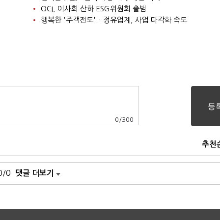
OCI, 이사회 산하 ESG위원회 출범
행복한 '주객전도'…정유업계, 사업 다각화 속도
0
/
300
추천
0/0
댓글 더보기