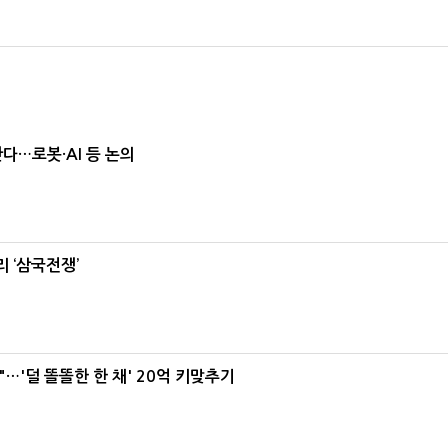
난다…로봇·AI 등 논의
 ‘삼국전쟁’
"…'덜 똘똘한 한 채' 20억 키맞추기