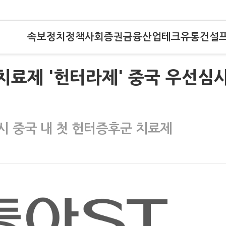
속보
정치
정책
사회
증권
금융
산업
테크
유통
건설
치료제 '헌터라제' 중국 우선심
시 중국 내 첫 헌터증후군 치료제