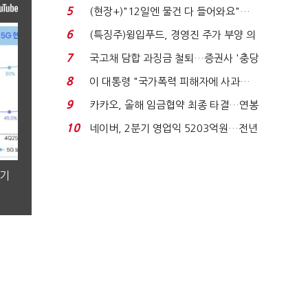
처분' 기준은 ...
5
(현장+)"12일엔 물건 다 들어와요"…
빈 매대 채우며 문 연 ...
6
(특징주)윙입푸드, 경영진 주가 부양 의
지에 상한가...
7
국고채 담합 과징금 철퇴…증권사 '충당
금 폭탄' 우려...
8
이 대통령 "국가폭력 피해자에 사과…
적극적 조사로 진...
9
카카오, 올해 임금협약 최종 타결…연봉
6.3% 인상·격려...
10
네이버, 2분기 영업익 5203억원…전년
비 0.2% 감소...
분기