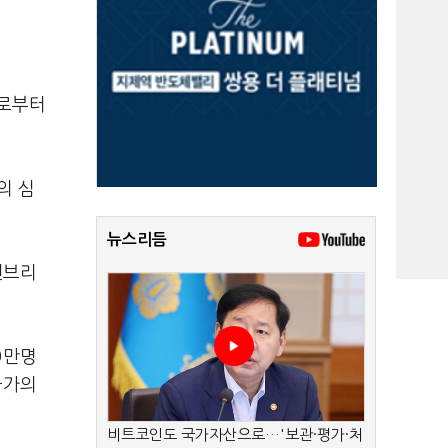
)로부터
의 심
뉴스리듬
캔브리
9만명
국가의
비트코인도 국가자산으로…'보관·평가·처