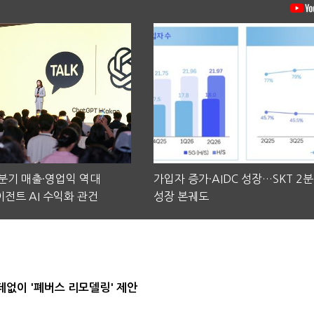
2분기 매출·영업익 역대
가입자 증가·AIDC 성장…SKT 2
전트 AI 수익화 관건
성장 본궤도
데없이 '폐버스 리모델링' 제안