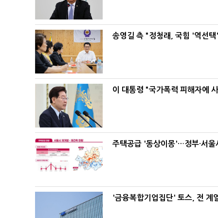
송영길 측 "정청래, 국힘 '역선
이 대통령 "국가폭력 피해자에 
주택공급 '동상이몽'…정부·서울시
'금융복합기업집단' 토스, 전 