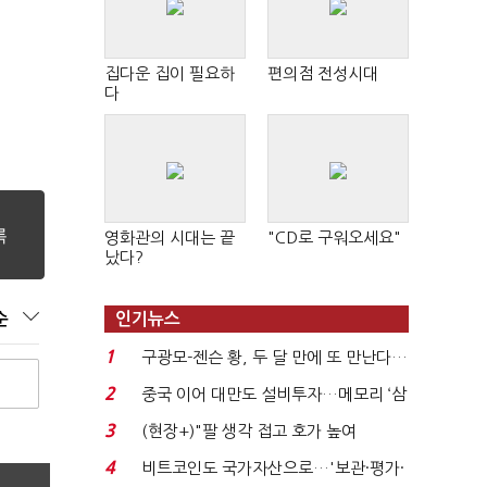
집다운 집이 필요하
편의점 전성시대
다
영화관의 시대는 끝
"CD로 구워오세요"
났다?
순
인기뉴스
1
구광모-젠슨 황, 두 달 만에 또 만난다…
로봇·AI 등 논...
2
중국 이어 대만도 설비투자…메모리 ‘삼
국전쟁’
3
(현장+)"팔 생각 접고 호가 높여
요"…'덜 똘똘한 한 채' 20...
4
비트코인도 국가자산으로…'보관·평가·