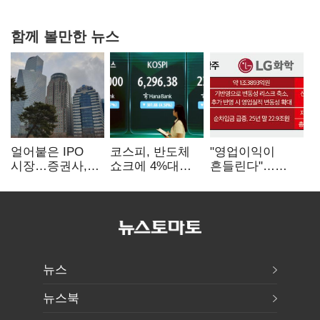
힘들어질 것"
함께 볼만한 뉴스
얼어붙은 IPO
코스피, 반도체
"영업이익이
시장…증권사,
쇼크에 4%대
흔들린다"…
하반기 '대어
급락…코스닥은
화학주, IFRS
전쟁' 기대
5거래일째 상승
18에 취약
뉴스
뉴스북