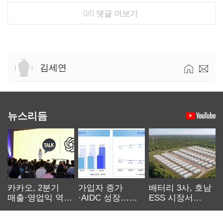
0/0
댓글 더보기
김세연
뉴스리듬
카카오, 2분기
가입자 증가
배터리 3사, 호남
매출·영업익 역대
·AIDC 성장…
ESS 시장서
최대…에이전트
SKT 2분기 성장
‘격돌’
AI 수익화 관건
본궤도