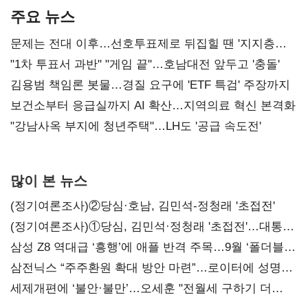
주요 뉴스
문제는 전대 이후…선호투표제로 뒤집힐 땐 '지지층
불복'
"1차 투표서 과반" "게임 끝"…호남대전 앞두고 '충돌'
김용범 책임론 봇물…경질 요구에 'ETF 특검' 주장까지
보건소부터 응급실까지 AI 확산…지역의료 혁신 본격화
"강남사옥 부지에 청년주택"…LH도 '공급 속도전'
많이 본 뉴스
(정기여론조사)②당심·호남, 김민석-정청래 '초접전'
(정기여론조사)①당심, 김민석·정청래 '초접전'…대통령
지지도 '50% 아래로'(종합)
삼성 Z8 역대급 ‘흥행’에 애플 반격 주목…9월 ‘폴더블
대전’
삼전닉스 “주주환원 확대 방안 마련”…로이터에 성명
보내
세제개편에 ‘불안·불만’…오세훈 "전월세 구하기 더