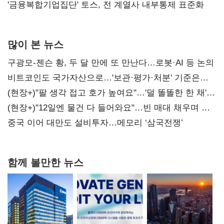
'금융복합기업집단' 토스, 전 계열사 내부통제 표준화
많이 본 뉴스
구광모-젠슨 황, 두 달 만에 또 만난다…로봇·AI 등 논의
비트코인도 국가자산으로…'보관·평가·처분' 기준은
숙제
(현장+)"팔 생각 접고 호가 높여요"…'덜 똘똘한 한 채'
20억 키맞추기
(현장+)"12일엔 물건 다 들어와요"…빈 매대 채우며 문
연 홈플러스
중국 이어 대만도 설비투자…메모리 ‘삼국전쟁’
함께 볼만한 뉴스