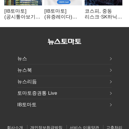
[IB토마토]
[IB토마토]
코스피, 중동
(공시톺아보기)
(유증레이다)
리스크·SK하닉
수주 공시, 왜
툴젠, 조달액
5% 급락에
바로 매출로
3분의 1 토막…
뒷걸음
잡히지 않을까
특허소송
비용부터 챙긴다
뉴스
뉴스북
뉴스리듬
토마토증권통 Live
IB토마토
회사소개
개인정보취급방침
서비스 이용약관
고충처리