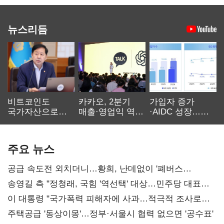
뉴스리듬
비트코인도
카카오, 2분기
가입자 증가
국가자산으로…'
매출·영업익 역대
·AIDC 성장…
보관·평가·처분'
최대…에이전트
SKT 2분기 성장
기준은 숙제
AI 수익화 관건
본궤도
주요 뉴스
공급 속도전 외치더니…황희, 난데없이 '폐버스
리모델링' 제안
송영길 측 "정청래, 국힘 '역선택' 대상…민주당 대표로
총선 지휘 못해"
이 대통령 "국가폭력 피해자에 사과…적극적 조사로
진실 밝혀야"
주택공급 '동상이몽'…정부·서울시 협력 없으면 '공수표'