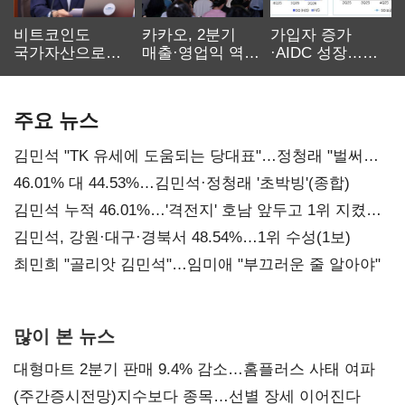
비트코인도
카카오, 2분기
가입자 증가
국가자산으로…'
매출·영업익 역대
·AIDC 성장…
보관·평가·처분'
최대…에이전트
SKT 2분기 성장
기준은 숙제
AI 수익화 관건
본궤도
주요 뉴스
김민석 "TK 유세에 도움되는 당대표"…정청래 "벌써
대표된 양 당직 배분"
46.01% 대 44.53%…김민석·정청래 '초박빙'(종합)
김민석 누적 46.01%…'격전지' 호남 앞두고 1위 지켰다
(2보)
김민석, 강원·대구·경북서 48.54%…1위 수성(1보)
최민희 "골리앗 김민석"…임미애 "부끄러운 줄 알아야"
많이 본 뉴스
대형마트 2분기 판매 9.4% 감소…홈플러스 사태 여파
(주간증시전망)지수보다 종목…선별 장세 이어진다