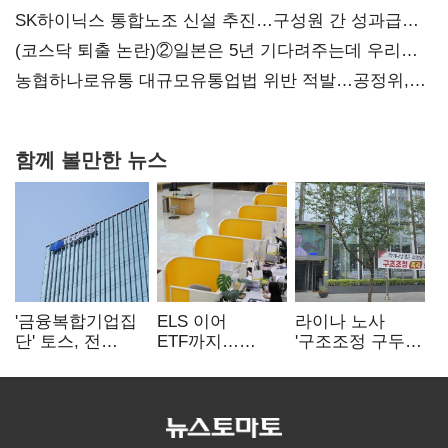
SK하이닉스 통합노조 신설 추진…구성원 간 성과급
불만 확산
(코스닥 퇴출 논란)②일본은 5년 기다려주는데 우리는
당장 퇴출?…시간만으론 부족한 코스닥 구하기
농협하나로유통 대규모유통업법 위반 적발…공정위,
과징금 4억6200만원 부과
함께 볼만한 뉴스
'금융복합기업집
ELS 이어
라이나 노사
단' 토스, 전
ETF까지…
'구조조정 구두
계열사 내부통제
고위험상품 판매
합의안' 도출
표준화
제동 걸린 은행