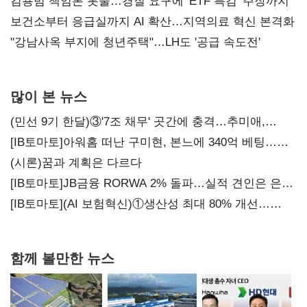
김용범 책임론 봇물…경질 요구에 'ETF 특검' 주장까지
보건소부터 응급실까지 AI 확산…지역의료 혁신 본격화
"강남사옥 부지에 청년주택"…LH도 '공급 속도전'
많이 본 뉴스
(민선 9기 한달)③'7조 채무' 곳간에 충격…추미애,
20년만에 '비상재정' 선언 승부수
[IB토마토]아워홈 떠난 구미현, 본느에 340억 베팅…
가족 지배체제 구축
(시론)꿈과 계획은 다르다
[IB토마토]JB금융 RORWA 2% 돌파…실적 견인은 은행
아닌 캐피탈
[IB토마토](AI 보험혁신)①생산성 최대 80% 개선…
현실은 '실행 격차'
함께 볼만한 뉴스