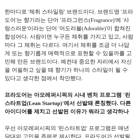
한마디로
'
체취 스타일링
'
브랜드이다
.
브랜드명
'
프라
도어
'
는 향기라는 단어
'
프라그런스
(Fragrance)'
에
'
사
랑스러운'이라는 단어
'
어도러블
(Adorable)'
이 합쳐진
합성어다
.
사람이면 누구든 체취를 가지고 있고
,
사람
마다 그 체취는 다르다
.
여기서 체취를 조금 더 나답
게 또는 향기롭게 매력적으로 표현할 수 있을까를 고
민해 만든 브랜드이다
.
예컨대 중요한 자리에서 자신
을 어필하고 싶을 때 향기가 하나의 스타일이 될 수
있다고 생각한 점에서 착안했다
.
프라도어는 아모레퍼시픽의 사내 벤처 프로그램
'
린
스타트업
(Lean Startup)'
에서 선발돼 론칭했다
.
다른
아이디어를 제치고 선발된 이유가 뭐라고 생각하나
우선 아모레퍼시픽의
'
린스타트업
'
프로그램은 매년
당대의 고민을 주제로 제시한다
.
프라도어가 선발될