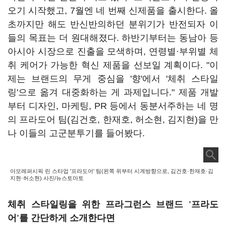
오기 시작했고, 7월엔 네 번째 신제품을 출시한다. 올
초까지만 해도 반신반의하던 분위기가 반전되자 이
들의 목표는 더 원대해졌다. 하반기부터는 동남아 등
아시아 시장으로 진출을 모색하며, 연령별·부위별 체
취 케어가 가능한 혁신 제품을 선보일 계획이다. "이
제는 브랜드의 무게 중심을 '향'에서 '체취 스타일
링'으로 옮겨 대중화하는 게 과제입니다." 제품 개발
부터 디자인, 마케팅, PR 등에서 동분서주하는 네 명
의 프라도어 팀(김건호, 한재호, 허소현, 김지현)을 만
나 이들의 고군분투기를 들어봤다.
아모레퍼시픽 린 스타업 '프라도어' 팀(왼쪽 위부터 시계방향으로, 김건호·한재호·김
지현·허소현) 사진/뉴스토마토
체취 스타일링을 위한 프라그런스 브랜드
'
프라도
어
'
를 간단하게 소개한다면