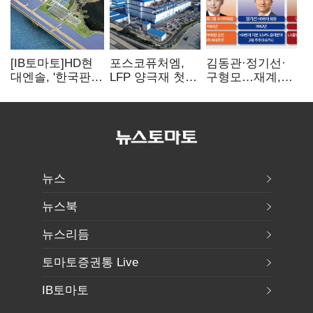
[IB토마토]HD현
포스코퓨처엠,
김동관·정기선·
대엔솔, '한국판
LFP 양극재 첫
구형모…재계,
IRA' 수혜 부상…
대규모 공급…
1980년대생
세액공제 선택이
ESS 시장 공략
전성시대
변수
뉴스
뉴스북
뉴스리듬
토마토증권통 Live
IB토마토