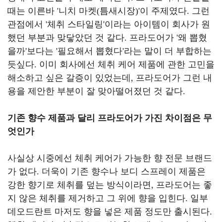
때는 이른바
'
니치 마켓
(
틈새시장
)'
이 주제였다
.
그런
관점에서
'
체취 스타일링
'
이라는 아이템이 회사가 원
했던 부분과 맞닿았던 것 같다
.
프라도어가
'
왜 뽑혔
을까
'
보다는
'
필요해서 뽑혔다
'
라는 말이 더 부합하는
듯싶다
.
이미 회사에선 체취 케어 제품에 관한 고민을
해소하고 싶은 갈증이 있었는데
,
프라도어가 그런 내
용을 제안한 부분이 잘 맞아떨어졌던 것 같다
.
기존 향수 제품과 달리 프라도어가 가진 차이점은 무
엇인가
사실상 시중에선 체취 케어가 가능한 향 전문 브랜드
가 없다
.
더욱이 기존 향수나 보디 스프레이 제품은
강한 향기로 체취를 덮는 방식이라면
,
프라도어는 좋
지 않은 체취를 제거하고 그 위에 향을 입힌다
.
일부
데오드란트 마저도 향을 넣은 제품 정도만 출시된다
.