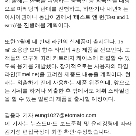
에 올해는 한국을 여행하는 중국인 등 외국인을 대상
으로 마케팅과 판매를 진행하고
,
하반기나 내년에는
아시아권이나 동남아권에서
'
테스트 앤 런
(Test and L
earn)'
을 진행해볼 계획이다
.
또한
7
월에 네 번째 라인의 신제품이 출시된다
.
15
㎖
소용량 보디 향수 타입의
4
종 제품을 선보인다
.
고
객들의 요구에 따라 카트리지 케이스에 리필할 수 있
도록 용기를 개발했다
.
장기적으로는 사용자의 타임
라인(Timeline)을 고려한 제품도 내놓을 계획이다
.
현
재는 외출하기 전에 사용하는 제품 위주인데
,
앞으로
는 샤워를 하거나
외출한 후 밖에서도 체취 스타일링
을 할 수 있는 일련의 제품을 출시할 예정이다
.
김응태 기자 eung1027@etomato.com
이 기사는 뉴스토마토 보도준칙 및 윤리강령에 따라
김기성 편집국장이 최종 확인·수정했습니다.