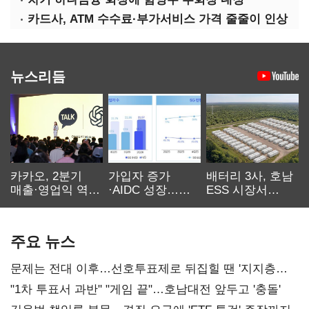
카드사, ATM 수수료·부가서비스 가격 줄줄이 인상
뉴스리듬
카카오, 2분기
가입자 증가
배터리 3사, 호남
매출·영업익 역대
·AIDC 성장…
ESS 시장서
최대…에이전트
SKT 2분기 성장
‘격돌’
AI 수익화 관건
본궤도
주요 뉴스
문제는 전대 이후…선호투표제로 뒤집힐 땐 '지지층
불복'
"1차 투표서 과반" "게임 끝"…호남대전 앞두고 '충돌'