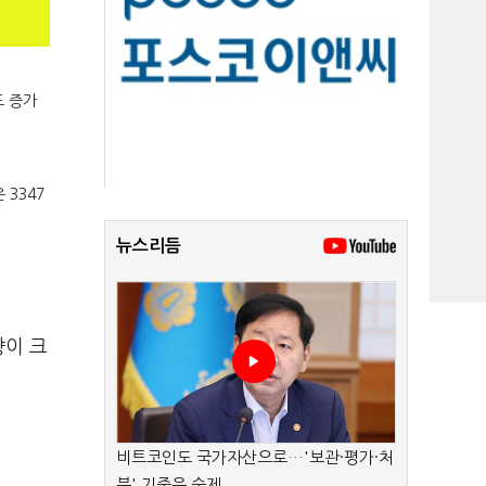
도 증가
3347
뉴스리듬
향이 크
비트코인도 국가자산으로…'보관·평가·처
분' 기준은 숙제