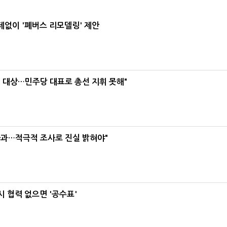
데없이 '폐버스 리모델링' 제안
택' 대상…민주당 대표로 총선 지휘 못해"
사과…적극적 조사로 진실 밝혀야"
 협력 없으면 '공수표'