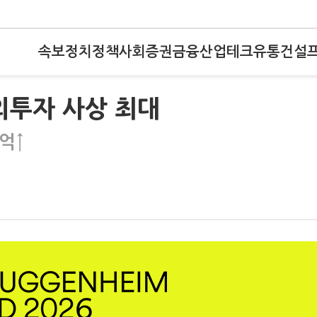
속보
정치
정책
사회
증권
금융
산업
테크
유통
건설
외투자 사상 최대
4억↑