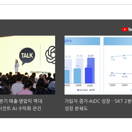
2분기 매출·영업익 역대
가입자 증가·AIDC 성장…SKT 2
전트 AI 수익화 관건
성장 본궤도