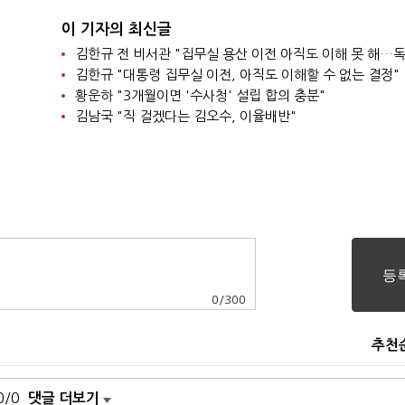
이 기자의 최신글
김한규 "대통령 집무실 이전, 아직도 이해할 수 없는 결정"
황운하 "3개월이면 '수사청' 설립 합의 충분"
김남국 "직 걸겠다는 김오수, 이율배반"
0
/
300
추천
0/0
댓글 더보기