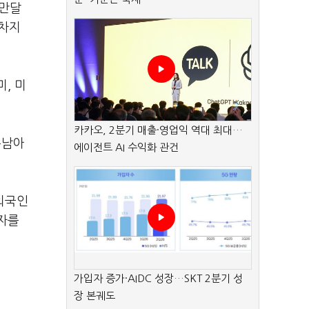
0만달
 차지
, 미
카카오, 2분기 매출·영업익 역대 최대…
동남아
에이전트 AI 수익화 관건
 외국인
투자를
가입자 증가·AIDC 성장…SKT 2분기 성
장 본궤도