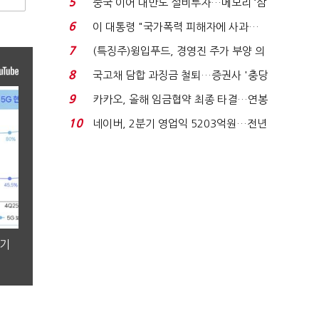
5
중국 이어 대만도 설비투자…메모리 ‘삼
국전쟁’
6
이 대통령 "국가폭력 피해자에 사과…
적극적 조사로 진...
7
(특징주)윙입푸드, 경영진 주가 부양 의
지에 상한가...
8
국고채 담합 과징금 철퇴…증권사 '충당
금 폭탄' 우려...
9
카카오, 올해 임금협약 최종 타결…연봉
6.3% 인상·격려...
10
네이버, 2분기 영업익 5203억원…전년
비 0.2% 감소...
분기