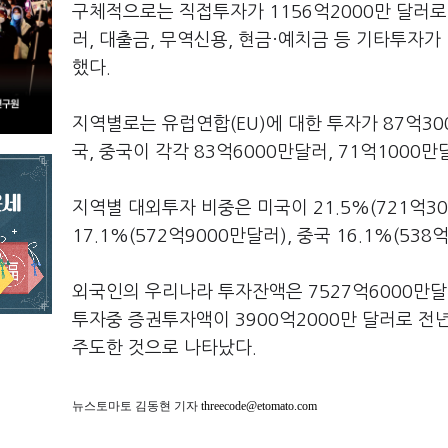
구체적으로는 직접투자가 1156억2000만 달러로
러, 대출금, 무역신용, 현금·예치금 등 기타투자가
했다.
지역별로는 유럽연합(EU)에 대한 투자가 87억30
국, 중국이 각각 83억6000만달러, 71억1000만
지역별 대외투자 비중은 미국이 21.5%(721억300
17.1%(572억9000만달러), 중국 16.1%(53
외국인의 우리나라 투자잔액은 7527억6000만달러
투자중 증권투자액이 3900억2000만 달러로 전년
주도한 것으로 나타났다.
뉴스토마토 김동현 기자
threecode@etomato.com