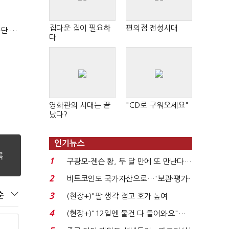
집다운 집이 필요하
편의점 전성시대
김한규 전 비서관 "집무실 용산 이전 아직도 이해 못 해…독단 우려"
다
영화관의 시대는 끝
"CD로 구워오세요"
났다?
인기뉴스
1
구광모-젠슨 황, 두 달 만에 또 만난다…
로봇·AI 등 논...
2
비트코인도 국가자산으로…'보관·평가·
처분' 기준은 ...
순
3
(현장+)"팔 생각 접고 호가 높여
요"…'덜 똘똘한 한 채' 20...
4
(현장+)"12일엔 물건 다 들어와요"…
빈 매대 채우며 문 연 ...