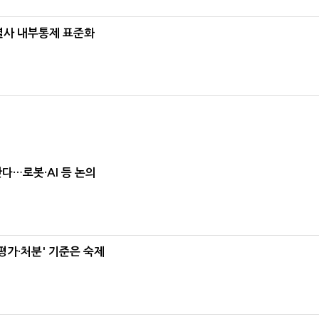
계열사 내부통제 표준화
난다…로봇·AI 등 논의
가·처분' 기준은 숙제