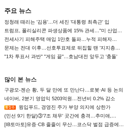
AI 수익화 관건
본궤도
주요 뉴스
정청래 때리는 '김용'…더 세진 '대통령 최측근' 입
트럼프, 폴리실리콘 파생상품에 15% 관세…"미 산업
재건"
전세사기 피해주택 매입 1만호 돌파…누적 피해자
4만278명
문제는 전대 이후…선호투표제로 뒤집힐 땐 '지지층
불복'
"1차 투표서 과반" "게임 끝"…호남대전 앞두고 '충돌'
많이 본 뉴스
구광모-젠슨 황, 두 달 만에 또 만난다…로봇·AI 등 논의
네이버, 2분기 영업익 5203억원…전년비 0.2% 감소
윙입푸드, 경영진 주가 부양 의지에 상한가
(민선 9기 한달)③'7조 채무' 곳간에 충격…추미애,
20년만에 '비상재정' 선언 승부수
[IB토마토]유증·CB 줄줄이 무산…코스닥 벌점 급증에