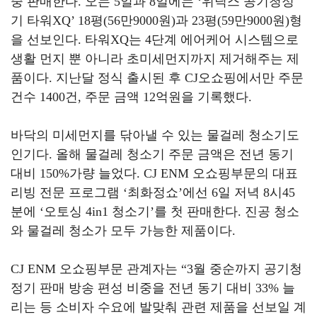
중 판매한다
.
오는
5
일과
8
일에는
‘
위닉스 공기청정
기 타워
XQ’ 18
평
(56
만
9000
원
)
과
23
평
(59
만
9000
원
)
형
을 선보인다
.
타워
XQ
는
4
단계 에어케어 시스템으로
생활 먼지 뿐 아니라 초미세먼지까지 제거해주는 제
품이다
.
지난달 정식 출시된 후
CJ
오쇼핑에서만 주문
건수
1400
건
,
주문 금액
12
억원을 기록했다
.
바닥의 미세먼지를 닦아낼 수 있는 물걸레 청소기도
인기다
.
올해 물걸레 청소기 주문 금액은 전년 동기
대비
150%
가량 늘었다
. CJ ENM
오쇼핑부문의 대표
리빙 전문 프로그램
‘
최화정쇼
’
에선
6
일 저녁
8
시
45
분에
‘
오토싱
4in1
청소기
’
를 첫 판매한다
.
진공 청소
와 물걸레 청소가 모두 가능한 제품이다
.
CJ ENM
오쇼핑부문 관계자는
“3
월 중순까지 공기청
정기 판매 방송 편성 비중을 전년 동기 대비
33%
늘
리는 등 소비자 수요에 발맞춰 관련 제품을 선보일 계