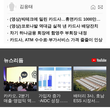
김응태
(영상)빅테크에 밀린 카드사…휴면카드 1000만장 육박
(영상)코로나발 역대급 실적 낸 카드사 배당잔치
차기 하나금융 회장에 함영주 부회장 내정
카드사, ATM 수수료·부가서비스 가격 줄줄이 인상
뉴스리듬
카카오, 2분기
가입자 증가
배터리 3사, 호남
매출·영업익 역대
·AIDC 성장…
ESS 시장서
최대…에이전트
SKT 2분기 성장
‘격돌’