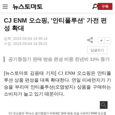
구독
CJ ENM 오쇼핑, '안티폴루션' 가전 편
성 확대
입력: 2019-03-04 14:39:14
수정: 2019-03-04 14:39:22
답글쓰기
공기청정기 판매 방송 편성 비중 전년비 33% 증가
[뉴스토마토 김응태 기자]
CJ ENM
오쇼핑은 안티폴
루션 상품 편성을 대폭 확대한다
.
연일 미세먼지가 기
승을 부리며 안티폴루션
(
오염방지
)
상품을 구매하는
소비자가 늘고 있기 때문이다
.
CJ 오쇼핑의 ‘위닉스 공기청정기 타워XQ’ 판매 방송 모습 사진/CJ ENM 오쇼핑