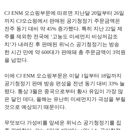
CJ ENM
오쇼핑부문에 따르면 지난달
20
일부터
26
일
까지
CJ
오쇼핑에서 판매된 공기청정기 주문금액은
전주 동기 대비 약
45%
증가했다
.
특히 지난
22
일 제
주를 제외한 전국에
‘
고농도 미세먼지 비상저감조
치
’
가 내려진 후 판매된 위닉스 공기청정기는 방송
한 시간 만에 약
600
대가 판매돼 총 주문금액이
3
억원
을 넘었다
.
이에
CJ ENM
오쇼핑부문은 이달
1
일부터
18
일까지
공기청정기 판매 방송 편성을 전년 동기 대비
33%
늘
렸다
.
통상
3
월은 중국으로부터 황사 유입이 가장 많
은 달인 데다
,
올해는 유난히 미세먼지가 극성을 부릴
것으로 예상되기 때문이다
.
무엇보다 가성비를 앞세운 위닉스 공기청정기를 집