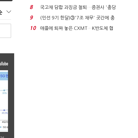
비 0.2% 감소...
8
국고채 담합 과징금 철퇴…증권사 '충당
순
금 폭탄' 우려...
9
(민선 9기 한달)③'7조 채무' 곳간에 충
격…추미애, 20년...
10
애플에 퇴짜 놓은 CXMT…K반도체 협
상력 ‘호재’...