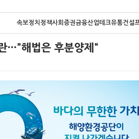
속보
정치
정책
사회
증권
금융
산업
테크
유통
건설
란···"해법은 후분양제"