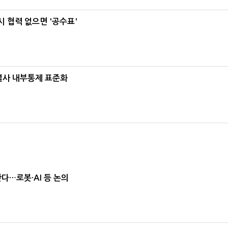
 협력 없으면 '공수표'
계열사 내부통제 표준화
난다…로봇·AI 등 논의