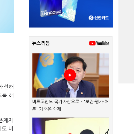
뉴스리듬
 개선해
도록 해
비트코인도 국가자산으로…'보관·평가·처
분' 기준은 숙제
 은계지
서도 비