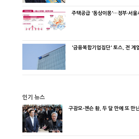
주택공급 '동상이몽'…정부·서울시
'금융복합기업집단' 토스, 전 
인기 뉴스
구광모-젠슨 황, 두 달 만에 또 만