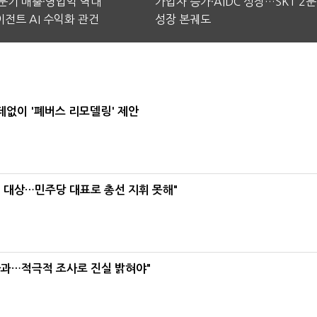
2분기 매출·영업익 역대
가입자 증가·AIDC 성장…SKT 2
전트 AI 수익화 관건
성장 본궤도
데없이 '폐버스 리모델링' 제안
택' 대상…민주당 대표로 총선 지휘 못해"
사과…적극적 조사로 진실 밝혀야"