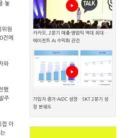
을 놓
정위원
카카오, 2분기 매출·영업익 역대 최대…
00건에
에이전트 AI 수익화 관건
자와
련했
 발주
가입자 증가·AIDC 성장…SKT 2분기 성
장 본궤도
직접 아
수는