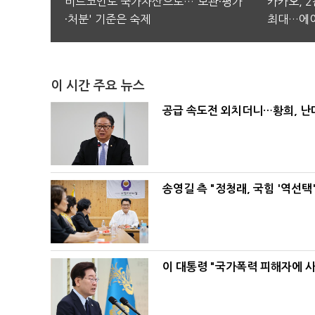
비트코인도 국가자산으로…'보관·평가
카카오, 
·처분' 기준은 숙제
최대…에이
이 시간 주요 뉴스
공급 속도전 외치더니…황희, 난
송영길 측 "정청래, 국힘 '역선
이 대통령 "국가폭력 피해자에 