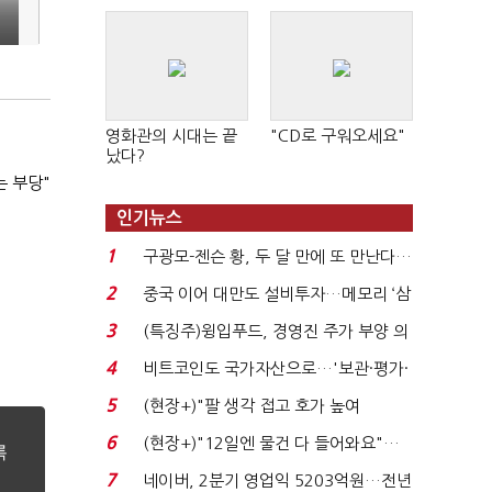
영화관의 시대는 끝
"CD로 구워오세요"
났다?
는 부당"
인기뉴스
1
구광모-젠슨 황, 두 달 만에 또 만난다…
로봇·AI 등 논...
2
중국 이어 대만도 설비투자…메모리 ‘삼
국전쟁’
3
(특징주)윙입푸드, 경영진 주가 부양 의
지에 상한가...
4
비트코인도 국가자산으로…'보관·평가·
처분' 기준은 ...
5
(현장+)"팔 생각 접고 호가 높여
요"…'덜 똘똘한 한 채' 20...
6
(현장+)"12일엔 물건 다 들어와요"…
빈 매대 채우며 문 연 ...
7
네이버, 2분기 영업익 5203억원…전년