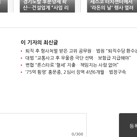
지
경기도발 후분양제 확
세스코 터치센터에서
산…건설업계 "사업 리
'라돈의 날' 행사 열려
스크 부담"
이 기자의 최신글
퇴직 후 형사처벌 받은 고위 공무원…법원 "퇴직수당 환수
대법 “교통사고 후 우울증 극단 선택…보험급 지급해야”
변협 “론스타로 ‘혈세’ 지출…책임지는 사람 없어”
‘75억 횡령’ 홍문종, 2심서 징역 4년6개월…법정구속
0
/
300