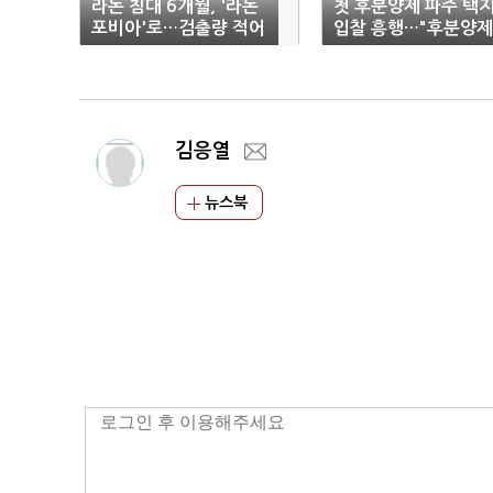
라돈 침대 6개월, '라돈
첫 후분양제 파주 택
포비아'로…검출량 적어
입찰 흥행…"후분양제
도 소비자는 불안
확대될 듯"
김응열
뉴스북