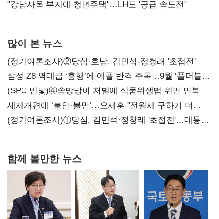
"강남사옥 부지에 청년주택"…LH도 '공급 속도전'
많이 본 뉴스
(정기여론조사)②당심·호남, 김민석-정청래 '초접전'
삼성 Z8 역대급 ‘흥행’에 애플 반격 주목…9월 ‘폴더블
대전’
(SPC 민낯)④솜방망이 처벌에 식품위생법 위반 반복
세제개편에 ‘불안·불만’…오세훈 "전월세 구하기 더
힘들어질 것"
(정기여론조사)①당심, 김민석·정청래 '초접전'…대통령
지지도 '50% 아래로'(종합)
함께 볼만한 뉴스