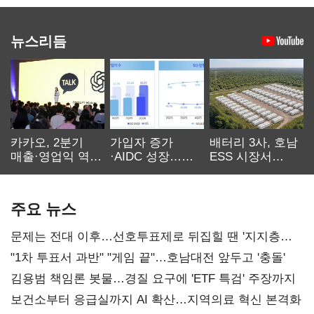
뉴스리듬
카카오, 2분기
가입자 증가
배터리 3사, 호남
매출·영업익 역대
·AIDC 성장…
ESS 시장서
최대…에이전트
SKT 2분기 성장
‘격돌’
AI 수익화 관건
본궤도
주요 뉴스
문제는 전대 이후…선호투표제로 뒤집힐 땐 '지지층
불복'
"1차 투표서 과반" "게임 끝"…호남대전 앞두고 '충돌'
김용범 책임론 봇물…경질 요구에 'ETF 특검' 주장까지
보건소부터 응급실까지 AI 확산…지역의료 혁신 본격화