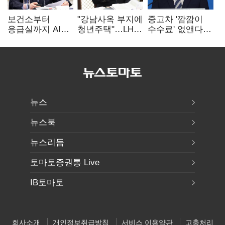
보건소부터
"강남사옥 부지에
중고차 '깜깜이
응급실까지 AI
청년주택"…LH도
수수료' 없앤다…
확산…지역의료
'공급 속도전'
7일 내 중대하자
혁신 본격화
생기면 환불
뉴스
뉴스북
뉴스리듬
토마토증권통 Live
IB토마토
회사소개
개인정보취급방침
서비스 이용약관
고충처리