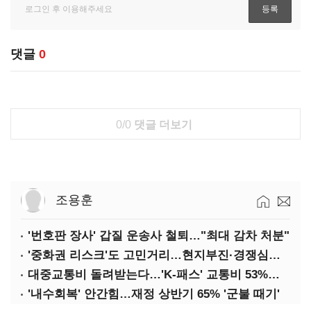
댓글
0
0/0
댓글 더보기
조용훈
'번호판 장사' 갑질 운송사 철퇴…"최대 감차 처분"
'중화권 리스크'도 고민거리…현지부진·경쟁심화·양안냉각
대중교통비 돌려받는다…'K-패스' 교통비 53%까지 환급
'내수회복' 안간힘…재정 상반기 65% '군불 때기'