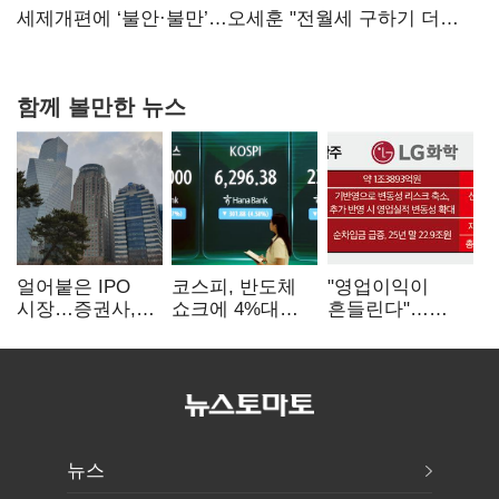
대전’
세제개편에 ‘불안·불만’…오세훈 "전월세 구하기 더
힘들어질 것"
함께 볼만한 뉴스
얼어붙은 IPO
코스피, 반도체
"영업이익이
시장…증권사,
쇼크에 4%대
흔들린다"…
하반기 '대어
급락…코스닥은
화학주, IFRS
전쟁' 기대
5거래일째 상승
18에 취약
뉴스