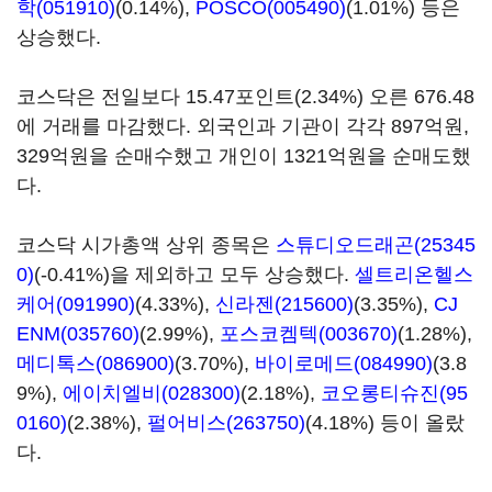
학(051910)
(0.14%),
POSCO(005490)
(1.01%) 등은
상승했다.
코스닥은 전일보다 15.47포인트(2.34%) 오른 676.48
에 거래를 마감했다. 외국인과 기관이 각각 897억원,
329억원을 순매수했고 개인이 1321억원을 순매도했
다.
코스닥 시가총액 상위 종목은
스튜디오드래곤(25345
0)
(-0.41%)을 제외하고 모두 상승했다.
셀트리온헬스
케어(091990)
(4.33%),
신라젠(215600)
(3.35%),
CJ
ENM(035760)
(2.99%),
포스코켐텍(003670)
(1.28%),
메디톡스(086900)
(3.70%),
바이로메드(084990)
(3.8
9%),
에이치엘비(028300)
(2.18%),
코오롱티슈진(95
0160)
(2.38%),
펄어비스(263750)
(4.18%) 등이 올랐
다.