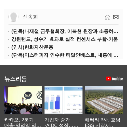
신송희
(단독)나재철 금투협회장, 이복현 원장과 소통하는 사이?
강원랜드, 성수기 효과로 실적 컨센서스 부합-키움
(인사)한화자산운용
(단독)미스터피자 인수한 티알인베스트, 내홍에 무너진 멜파스 인수전 참여
뉴스리듬
카카오, 2분기
가입자 증가
배터리 3사, 호남
매출·영업익 역대
·AIDC 성장…
ESS 시장서