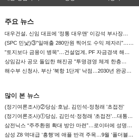
최대…에이전트
SKT 2분기 성장
‘격돌’
AI 수익화 관건
본궤도
주요 뉴스
대우건설, 신임 대표에 '정통 대우맨' 이강석 부사장
내정
(SPC 민낯)③"일매출 280만원 찍어도 수익 제자리"…
점주 울리는 '상시 할인'
"토지보다 금융이 병목"…건설업계, PF 자금경색 해소
목소리
상임감사 공모 돌입한 해진공 "투명경영 체계 한층
강화"
해수부 신청사, 부산 '북항 1단계' 낙점…2030년 완공
목표
많이 본 뉴스
(정기여론조사)②당심·호남, 김민석-정청래 '초접전'
(정기여론조사)①당심, 김민석·정청래 '초접전'…대통령
지지도 '50% 아래로'(종합)
삼전닉스 “주주환원 확대 방안 마련”…로이터에 성명
보내
삼성 Z8 역대급 ‘흥행’에 애플 반격 주목…9월 ‘폴더블