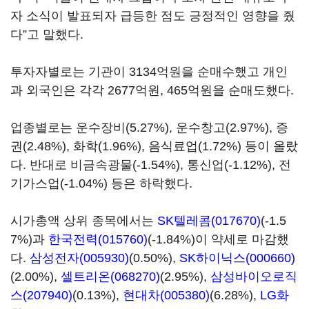
자 소식이 발표되자 급등한 점도 긍정적인 영향을 줬
다”고 말했다.
투자자별로는 기관이 3134억원을 순매수했고 개인
과 외국인은 각각 2677억원, 465억원을 순매도했다.
업종별로는 운수장비(5.27%), 운수창고(2.97%), 증
권(2.48%), 화학(1.96%), 음식료업(1.72%) 등이 올랐
다. 반대로 비금속광물(-1.54%), 통신업(-1.12%), 전
기가스업(-1.04%) 등은 하락했다.
시가총액 상위 종목에서는
SK텔레콤(017670)
(-1.5
7%)과
한국전력(015760)
(-1.84%)이 약세로 마감했
다.
삼성전자(005930)
(0.50%),
SK하이닉스(000660)
(2.00%),
셀트리온(068270)
(2.95%),
삼성바이오로직
스(207940)
(0.13%),
현대차(005380)
(6.28%),
LG화