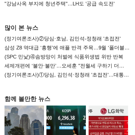
"강남사옥 부지에 청년주택"…LH도 '공급 속도전'
많이 본 뉴스
(정기여론조사)②당심·호남, 김민석-정청래 '초접전'
삼성 Z8 역대급 ‘흥행’에 애플 반격 주목…9월 ‘폴더블
대전’
(SPC 민낯)④솜방망이 처벌에 식품위생법 위반 반복
세제개편에 ‘불안·불만’…오세훈 "전월세 구하기 더
힘들어질 것"
(정기여론조사)①당심, 김민석·정청래 '초접전'…대통령
지지도 '50% 아래로'(종합)
함께 볼만한 뉴스