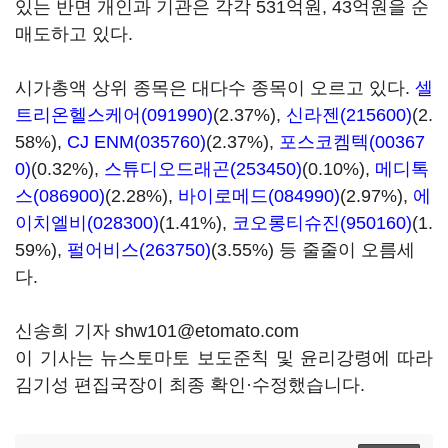
있는 반면 개인과 기관은 각각 531억원, 43억원을 순
매도하고 있다.
시가총액 상위 종목은 대다수 종목이 오르고 있다.
셀
트리온헬스케어(091990)
(2.37%),
신라젠(215600)
(2.
58%),
CJ ENM(035760)
(2.37%),
포스코켐텍(00367
0)
(0.32%),
스튜디오드래곤(253450)
(0.10%),
메디톡
스(086900)
(2.28%),
바이로메드(084990)
(2.97%),
에
이치엘비(028300)
(1.41%),
코오롱티슈진(950160)
(1.
59%),
펄어비스(263750)
(3.55%) 등 줄줄이 오름세
다.
신송희 기자 shw101@etomato.com
이 기사는 뉴스토마토 보도준칙 및 윤리강령에 따라
김기성 편집국장이 최종 확인·수정했습니다.