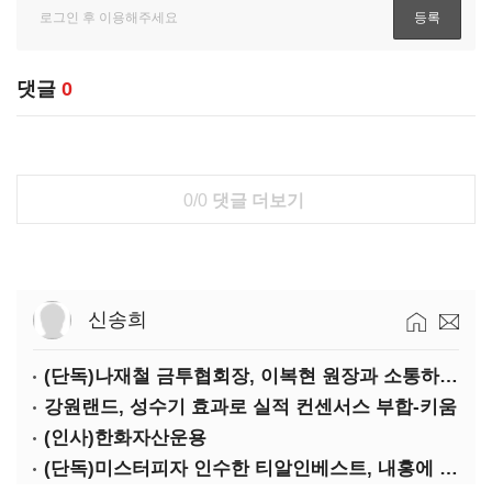
댓글
0
0/0
댓글 더보기
신송희
(단독)나재철 금투협회장, 이복현 원장과 소통하는 사이?
강원랜드, 성수기 효과로 실적 컨센서스 부합-키움
(인사)한화자산운용
(단독)미스터피자 인수한 티알인베스트, 내홍에 무너진 멜파스 인수전 참여