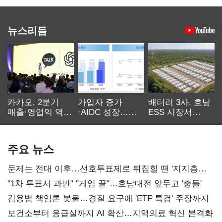
뉴스리듬
카카오, 2분기
가입자 증가
배터리 3사, 호남
매출·영업익 역대
·AIDC 성장…
ESS 시장서
최대…에이전트
SKT 2분기 성장
‘격돌’
AI 수익화 관건
본궤도
주요 뉴스
문제는 전대 이후…선호투표제로 뒤집힐 땐 '지지층
불복'
"1차 투표서 과반" "게임 끝"…호남대전 앞두고 '충돌'
김용범 책임론 봇물…경질 요구에 'ETF 특검' 주장까지
보건소부터 응급실까지 AI 확산…지역의료 혁신 본격화