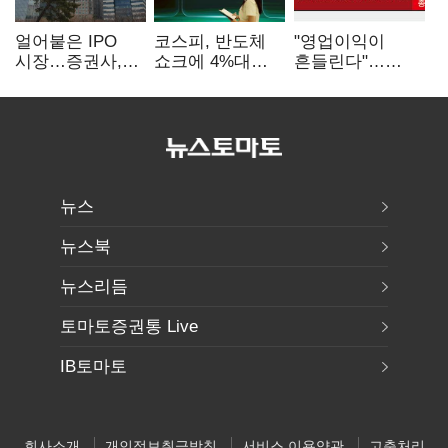
얼어붙은 IPO
코스피, 반도체
"영업이익이
시장…증권사,
쇼크에 4%대
흔들린다"…
하반기 '대어
급락…코스닥은
화학주, IFRS
전쟁' 기대
5거래일째 상승
18에 취약
뉴스
뉴스북
뉴스리듬
토마토증권통 Live
IB토마토
회사소개
개인정보취급방침
서비스 이용약관
고충처리