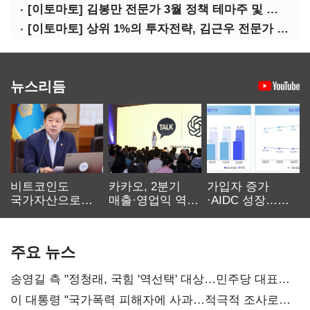
[이토마토] 김봉만 전문가 3월 정책 테마주 및 제약 바이오 선취매 전략 아카데미 3/5(목) 2부 진행
[이토마토] 상위 1%의 투자전략, 김근우 전문가 투자클럽에서 확인하세요
뉴스리듬
비트코인도
카카오, 2분기
가입자 증가
국가자산으로…'
매출·영업익 역대
·AIDC 성장…
보관·평가·처분'
최대…에이전트
SKT 2분기 성장
기준은 숙제
AI 수익화 관건
본궤도
주요 뉴스
송영길 측 "정청래, 국힘 '역선택' 대상…민주당 대표로
총선 지휘 못해"
이 대통령 "국가폭력 피해자에 사과…적극적 조사로