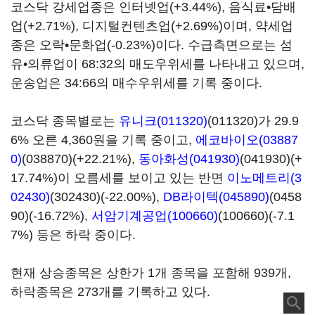
코스닥 강세업종은 인터넷업(+3.44%), 음식료•담배
업(+2.71%), 디지털컨텐츠업(+2.69%)이며, 약세업
종은 오락•문화업(-0.23%)이다. 수급측면으로는 섬
유•의류업이 68:32의 매도우위세를 나타내고 있으며,
운송업은 34:66의 매수우위세를 기록 중이다.
코스닥 종목별로는
유니크(011320)
(011320)가 29.9
6% 오른 4,360원을 기록 중이고,
에코바이오(03887
0)
(038870)(+22.21%),
동아화성(041930)
(041930)(+
17.74%)이 오름세를 보이고 있는 반면
이노메트리(3
02430)
(302430)(-22.00%),
DB라이텍(045890)
(0458
90)(-16.72%),
서암기계공업(100660)
(100660)(-7.1
7%) 등은 하락 중이다.
현재 상승종목은 상한가 1개 종목을 포함해 939개,
하락종목은 273개를 기록하고 있다.