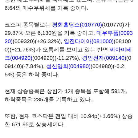
6:64의 매수우위세를 기록 중이다.
코스피 종목별로는
평화홀딩스(010770)
(010770)가
29.87% 오른 6,130원을 기록 중이고,
대우부품(0093
20)
(009320)(+26.32%),
일진다이아(081000)
(08100
0)(+21.76%)가 오름세를 보이고 있는 반면
씨아이테
크(004920)
(004920)(-11.27%),
경인전자(009140)
(0
09140)(-7.84%),
성신양회(004980)
(004980)(-6.2
5%) 등은 하락 중이다.
현재 상승종목은 상한가 1개 종목을 포함해 591개,
하락종목은 235개를 기록하고 있다.
또한, 현재 코스닥은 전일 대비 10.94p(+1.66%) 상승
한 671.95로 상승세이다.