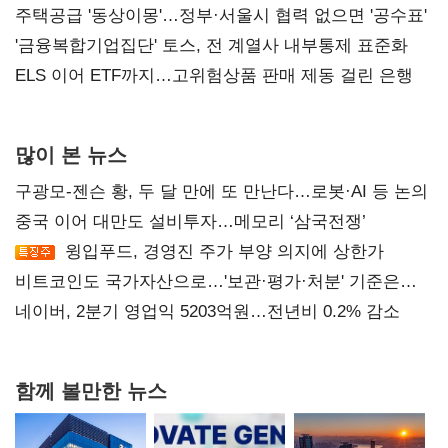
진실 밝혀야"
주택공급 '동상이몽'…정부·서울시 협력 없으면 '공수표'
'금융복합기업집단' 토스, 전 계열사 내부통제 표준화
ELS 이어 ETF까지…고위험상품 판매 제동 걸린 은행
많이 본 뉴스
구광모-젠슨 황, 두 달 만에 또 만난다…로봇·AI 등 논의
중국 이어 대만도 설비투자…메모리 ‘삼국전쟁’
윙입푸드, 경영진 주가 부양 의지에 상한가
비트코인도 국가자산으로…'보관·평가·처분' 기준은
숙제
네이버, 2분기 영업익 5203억원…전년비 0.2% 감소
함께 볼만한 뉴스