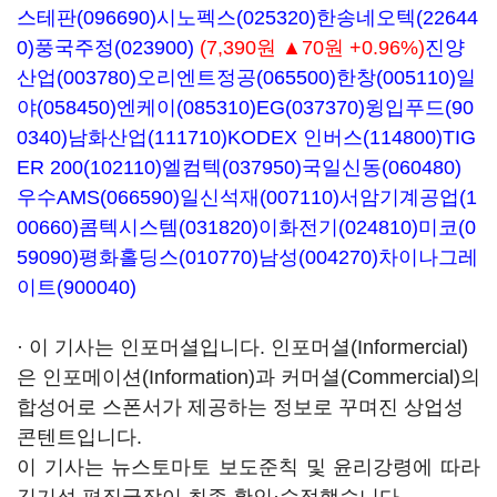
스테판(096690)
시노펙스(025320)
한송네오텍(22644
0)
풍국주정(023900)
(7,390원 ▲70원 +0.96%)
진양
산업(003780)
오리엔트정공(065500)
한창(005110)
일
야(058450)
엔케이(085310)
EG(037370)
윙입푸드(90
0340)
남화산업(111710)
KODEX 인버스(114800)
TIG
ER 200(102110)
엘컴텍(037950)
국일신동(060480)
우수AMS(066590)
일신석재(007110)
서암기계공업(1
00660)
콤텍시스템(031820)
이화전기(024810)
미코(0
59090)
평화홀딩스(010770)
남성(004270)
차이나그레
이트(900040)
· 이 기사는 인포머셜입니다. 인포머셜(Informercial)
은 인포메이션(Information)과 커머셜(Commercial)의
합성어로 스폰서가 제공하는 정보로 꾸며진 상업성
콘텐트입니다.
이 기사는 뉴스토마토 보도준칙 및 윤리강령에 따라