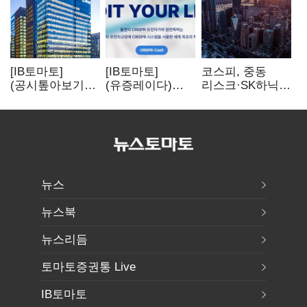
[IB토마토]
[IB토마토]
코스피, 중동
(공시톺아보기)
(유증레이다)
리스크·SK하닉
수주 공시, 왜
툴젠, 조달액
5% 급락에
바로 매출로
3분의 1 토막…
뒷걸음
잡히지 않을까
특허소송
비용부터 챙긴다
뉴스
뉴스북
뉴스리듬
토마토증권통 Live
IB토마토