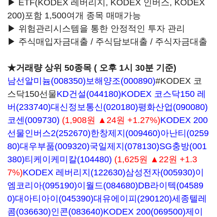
▶ ETF(KODEX 레버리지, KODEX 인버스, KODEX
200)포함 1,500여개 종목 매매가능
▶ 위험관리시스템을 통한 안정적인 투자 관리
▶ 주식매입자금대출 / 주식담보대출 / 주식자금대출
★거래량 상위 50종목 ( 오후 1시 30분 기준)
남선알미늄(008350)
보해양조(000890)
#KODEX 코
스닥150선물
KD건설(044180)
KODEX 코스닥150 레
버(233740)
대신정보통신(020180)
평화산업(090080)
코센(009730)
(1,908원 ▲24원 +1.27%)
KODEX 200
선물인버스2(252670)
한창제지(009460)
아난티(0259
80)
대우부품(009320)
국일제지(078130)
SG충방(001
380)
티케이케미칼(104480)
(1,625원 ▲22원 +1.3
7%)
KODEX 레버리지(122630)
삼성전자(005930)
이
엠코리아(095190)
이월드(084680)
DB라이텍(04589
0)
대아티아이(045390)
대유에이피(290120)
세종텔레
콤(036630)
인콘(083640)
KODEX 200(069500)
제이