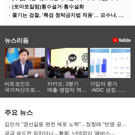
(토마토칼럼)횡수설거·횡수설화
쫓기는 검찰, '특검 청탁금지법 적용'… 묘수냐, 무리수냐
뉴스리듬
비트코인도
카카오, 2분기
가입자 증가
국가자산으로…'
매출·영업익 역대
·AIDC 성장…
보관·평가·처분'
최대…에이전트
SKT 2분기 성장
기준은 숙제
AI 수익화 관건
본궤도
주요 뉴스
김민석 "경선갈등 완전 제로 노력"…정청래 "반명 공세
사과부터"
공급 속도전 외치더니…황희, 난데없이 '폐버스