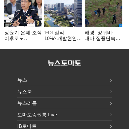
장윤기 은폐·조작
'FDI 실적
해경, 양귀비·
이후로도
10%'·'개발현안
대마 집중단속…
정보유출·
산적'…
4개월 동안
내부비위…경찰
인천경제청장
249명 검거
신뢰는 어디에
구원투수 찾기
뉴스
뉴스북
뉴스리듬
토마토증권통 Live
IB토마토