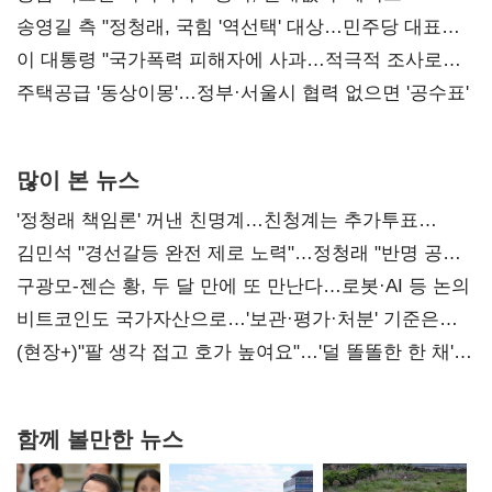
리모델링' 제안
송영길 측 "정청래, 국힘 '역선택' 대상…민주당 대표로
총선 지휘 못해"
이 대통령 "국가폭력 피해자에 사과…적극적 조사로
진실 밝혀야"
주택공급 '동상이몽'…정부·서울시 협력 없으면 '공수표'
많이 본 뉴스
'정청래 책임론' 꺼낸 친명계…친청계는 추가투표
때리기
김민석 "경선갈등 완전 제로 노력"…정청래 "반명 공세
사과부터"
구광모-젠슨 황, 두 달 만에 또 만난다…로봇·AI 등 논의
비트코인도 국가자산으로…'보관·평가·처분' 기준은
숙제
(현장+)"팔 생각 접고 호가 높여요"…'덜 똘똘한 한 채'
20억 키맞추기
함께 볼만한 뉴스