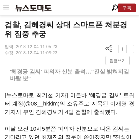
구독
검찰, 김혜경씨 상대 스마트폰 처분경
위 집중 추궁
입력: 2018-12-04 11:05:23
수정: 2018-12-04 11:05:23
답글쓰기
'헤경궁 김씨' 피의자 신분 출석…"진실 밝혀지길
바랄 뿐"
[뉴스토마토 최기철 기자] 이른바 '혜경궁 김씨' 트위
터 계정(@08__hkkim)의 소유주로 지목된 이재명 경
기지사 부인 김혜경씨가 4일 검찰에 출석했다.
이날 오전 10시5분쯤 피의자 신분으로 나온 김씨는
기다리고 있던 취재진의 질문이 쏟아졌지만 "진실이