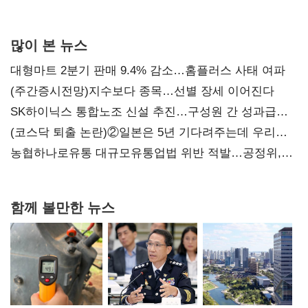
많이 본 뉴스
대형마트 2분기 판매 9.4% 감소…홈플러스 사태 여파
(주간증시전망)지수보다 종목…선별 장세 이어진다
SK하이닉스 통합노조 신설 추진…구성원 간 성과급
불만 확산
(코스닥 퇴출 논란)②일본은 5년 기다려주는데 우리는
당장 퇴출?…시간만으론 부족한 코스닥 구하기
농협하나로유통 대규모유통업법 위반 적발…공정위,
과징금 4억6200만원 부과
함께 볼만한 뉴스