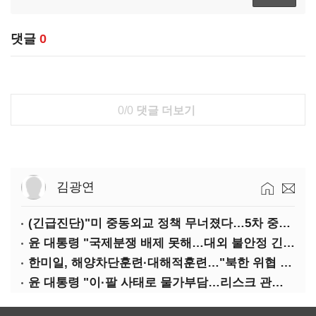
댓글
0
0/0
댓글 더보기
김광연
(긴급진단)"미 중동외교 정책 무너졌다…5차 중동전 가능성은 낮아"
윤 대통령 "국제분쟁 배제 못해…대외 불안정 긴밀대응"
한미일, 해양차단훈련·대해적훈련…"북한 위협 억제"
윤 대통령 "이·팔 사태로 물가부담…리스크 관리 만전 기해야"