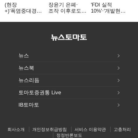
(현장
장윤기 은폐·
'FDI 실적
+)'폭염중대경보'
조작 이후로도
10%'·'개발현안
에도 농촌
정보유출·
산적'…
이주노동자는
내부비위…경찰
인천경제청장
강행군…'야외작
신뢰는 어디에
구원투수 찾기
업 중지' 권고도
무시
뉴스
뉴스북
뉴스리듬
토마토증권통 Live
IB토마토
회사소개
개인정보취급방침
서비스 이용약관
고충처리
정정반론보도