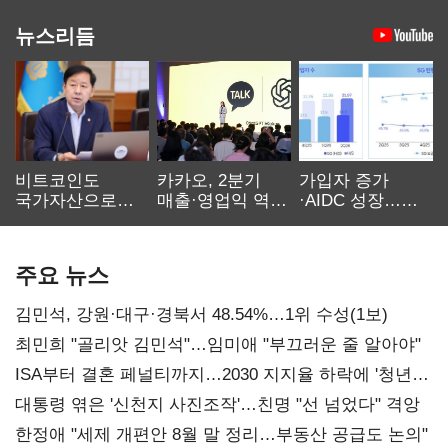
뉴스리듬
비트코인도
카카오, 2분기
가입자 증가
국가자산으로…'
매출·영업익 역대
·AIDC 성장…
보관·평가·처분'
최대…에이전트
SKT 2분기 성장
기준은 숙제
AI 수익화 관건
본궤도
주요 뉴스
김민석, 강원·대구·경북서 48.54%…1위 수성(1보)
최민희 "골리앗 김민석"…임미애 "부끄러운 줄 알아야"
ISA부터 결혼 페널티까지…2030 지지율 하락에 '청년
챙기기'
대통령 엮은 '신천지 사진조작'…친명 "선 넘었다" 격앙
한정애 "세제 개편안 8월 말 정리…부동산 공급도 논의"