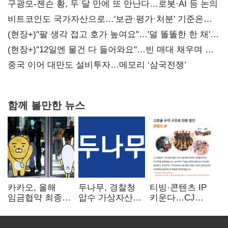
구광모-젠슨 황, 두 달 만에 또 만난다…로봇·AI 등 논의
비트코인도 국가자산으로…'보관·평가·처분' 기준은
숙제
(현장+)"팔 생각 접고 호가 높여요"…'덜 똘똘한 한 채'
20억 키맞추기
(현장+)"12일엔 물건 다 들어와요"…빈 매대 채우며 문
연 홈플러스
중국 이어 대만도 설비투자…메모리 ‘삼국전쟁’
함께 볼만한 뉴스
카카오, 올해
두나무, 경찰청
티빙·콘텐츠 IP
임금협약 최종
압수 가상자산
키운다…CJ
타결…연봉 6.3%
보관 맡는다…
ENM, 하반기
인상·격려금
커스터디 사업
글로벌 확장 가속