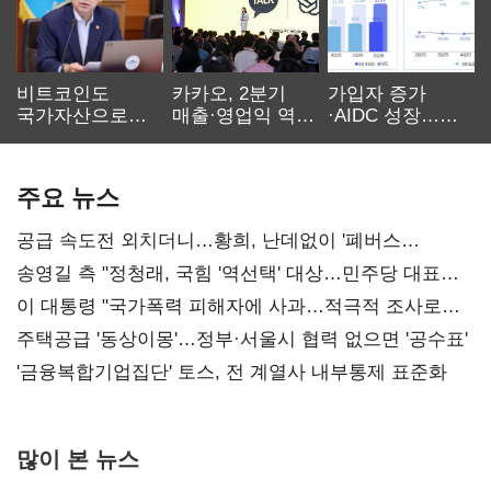
비트코인도
카카오, 2분기
가입자 증가
국가자산으로…'
매출·영업익 역대
·AIDC 성장…
보관·평가·처분'
최대…에이전트
SKT 2분기 성장
기준은 숙제
AI 수익화 관건
본궤도
주요 뉴스
공급 속도전 외치더니…황희, 난데없이 '폐버스
리모델링' 제안
송영길 측 "정청래, 국힘 '역선택' 대상…민주당 대표로
총선 지휘 못해"
이 대통령 "국가폭력 피해자에 사과…적극적 조사로
진실 밝혀야"
주택공급 '동상이몽'…정부·서울시 협력 없으면 '공수표'
'금융복합기업집단' 토스, 전 계열사 내부통제 표준화
많이 본 뉴스