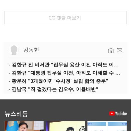
0/0
댓글 더보기
김동현
김한규 전 비서관 "집무실 용산 이전 아직도 이해 못 해…독단 우려"
김한규 "대통령 집무실 이전, 아직도 이해할 수 없는 결정"
황운하 "3개월이면 '수사청' 설립 합의 충분"
김남국 "직 걸겠다는 김오수, 이율배반"
뉴스리듬