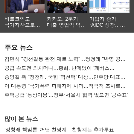
비트코인도
카카오, 2분기
가입자 증가
국가자산으로…'
매출·영업익 역대
·AIDC 성장…
보관·평가·처분'
최대…에이전트
SKT 2분기 성장
기준은 숙제
AI 수익화 관건
본궤도
주요 뉴스
김민석 "경선갈등 완전 제로 노력"…정청래 "반명 공세
사과부터"
공급 속도전 외치더니…황희, 난데없이 '폐버스
리모델링' 제안
송영길 측 "정청래, 국힘 '역선택' 대상…민주당 대표로
총선 지휘 못해"
이 대통령 "국가폭력 피해자에 사과…적극적 조사로
진실 밝혀야"
주택공급 '동상이몽'…정부·서울시 협력 없으면 '공수표'
많이 본 뉴스
'정청래 책임론' 꺼낸 친명계…친청계는 추가투표