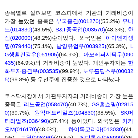
종목별로 살펴보면 코스피에서 기관의 거래비중이
가장 높았던 종목은
부국증권(001270)
(55.2%)
유니
드(014830)
(48.5%),
S&T중공업(003570)
(48.3%),
한
섬(020000)
(48.2%)순이었다. 외국인은
아이엔지생
명(079440)
(75.1%),
남양유업우(003925)
(65.3%),
L
G생활건강우(051905)
(64.9%),
아모레퍼시픽우(090
435)
(64.9%)의 거래비중이 높았다. 개인투자자는
한
화투자증권우(003535)
(99.9%),
노루홀딩스우(00032
5)
(99.8%) 등 우선주에 집중한 것으로 나타났다.
코스닥시장에서 기관투자자의 거래비중이 가장 높은
종목은
리노공업(058470)
(40.7%),
GS홈쇼핑(02815
0)
(39.7%),
원익머트리얼즈(104830)
(38.5%),
SK머
티리얼즈(036490)
(37.4%) 등이었다. 외국인은
카카
오M(016170)
(48.0%),
하이록코리아(013030)
(41.
9%),
고영(098460)
(40.6%),
메디톡스(086900)
(36.