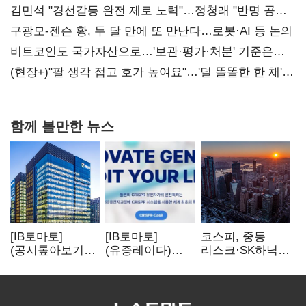
때리기
김민석 "경선갈등 완전 제로 노력"…정청래 "반명 공세
사과부터"
구광모-젠슨 황, 두 달 만에 또 만난다…로봇·AI 등 논의
비트코인도 국가자산으로…'보관·평가·처분' 기준은
숙제
(현장+)"팔 생각 접고 호가 높여요"…'덜 똘똘한 한 채'
20억 키맞추기
함께 볼만한 뉴스
[IB토마토]
[IB토마토]
코스피, 중동
(공시톺아보기)
(유증레이다)
리스크·SK하닉
수주 공시, 왜
툴젠, 조달액
5% 급락에
바로 매출로
3분의 1 토막…
뒷걸음
잡히지 않을까
특허소송
비용부터 챙긴다