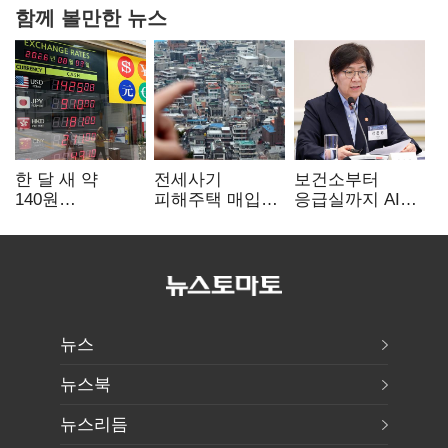
함께 볼만한 뉴스
한 달 새 약
전세사기
보건소부터
140원
피해주택 매입
응급실까지 AI
급락…'역대급
1만호 돌파…
확산…지역의료
엔저'에 원화
누적 피해자
혁신 본격화
변곡점
4만278명
뉴스
뉴스북
뉴스리듬