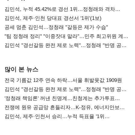
김민석, 누적 45.42%로 경선 1위…정청래와 격차
0.86%p(2보)
김민석, 제주·인천 당대표 경선서 '1위'(1보)
공세 멈춘 김민석…정청래 "갈등은 제가 수습"
"팀 정청래 정리" "이중잣대 말라"…민주 최고위원 계파
다툼 격화
김민석 "경선갈등 완전 제로 노력"…정청래 "반명 공세
사과부터"
많이 본 뉴스
전국 기름값 12주 연속 하락…서울 휘발윳값 1909원
김민석 "경선갈등 완전 제로 노력"…정청래 "반명 공세
사과부터"
'정청래 책임론' 꺼낸 친명계…친청계는 추가투표
때리기
전쟁에 원유 공급망 흔들리자…K-정유, 에너지안보
핵심으로 재부상
김민석, 제주·인천서 승리…누적 득표율 '1위
탈환'(종합)