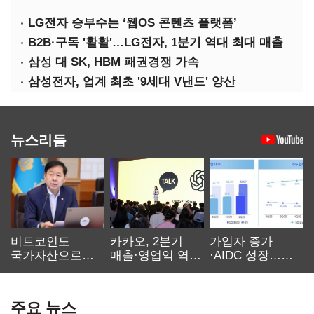
LG전자 승부수는 ‘웹OS 콘텐츠 플랫폼’
B2B·구독 '활활'…LG전자, 1분기 역대 최대 매출
삼성 대 SK, HBM 패권경쟁 가속
삼성전자, 업계 최초 '9세대 V낸드' 양산
뉴스리듬
비트코인도
카카오, 2분기
가입자 증가
국가자산으로…'
매출·영업익 역대
·AIDC 성장…
보관·평가·처분'
최대…에이전트
SKT 2분기 성장
기준은 숙제
AI 수익화 관건
본궤도
주요 뉴스