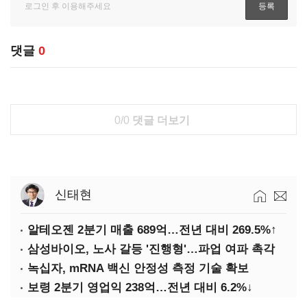
댓글
0
0/0
댓글 더보기
신태현
알테오젠 2분기 매출 689억…전년 대비 269.5%↑
삼성바이오, 노사 갈등 '진행형'…파업 여파 촉각
녹십자, mRNA 백신 안정성 측정 기술 확보
보령 2분기 영업익 238억…전년 대비 6.2%↓