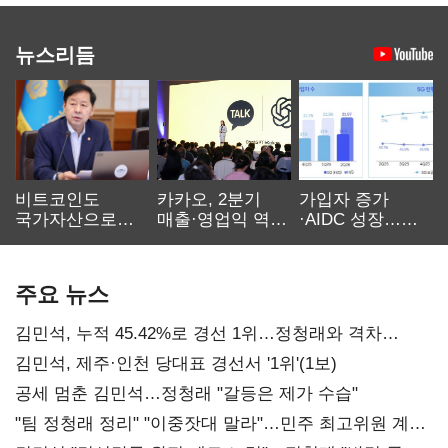
뉴스리듬
비트코인도
카카오, 2분기
가입자 증가
국가자산으로…'
매출·영업익 역대
·AIDC 성장…
보관·평가·처분'
최대…에이전트
SKT 2분기 성장
기준은 숙제
AI 수익화 관건
본궤도
주요 뉴스
김민석, 누적 45.42%로 경선 1위…정청래와 격차
0.86%p(2보)
김민석, 제주·인천 당대표 경선서 '1위'(1보)
공세 멈춘 김민석…정청래 "갈등은 제가 수습"
"팀 정청래 정리" "이중잣대 말라"…민주 최고위원 계파