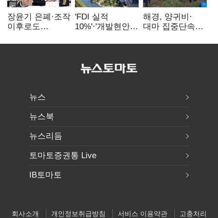
장윤기 은폐·조작
'FDI 실적
해경, 양귀비·
이후로도
10%'·'개발현안
대마 집중단속…
정보유출·
산적'…
4개월 동안
내부비위…경찰
인천경제청장
249명 검거
신뢰는 어디에
구원투수 찾기
뉴스
뉴스북
뉴스리듬
토마토증권통 Live
IB토마토
회사소개
개인정보취급방침
서비스 이용약관
고충처리