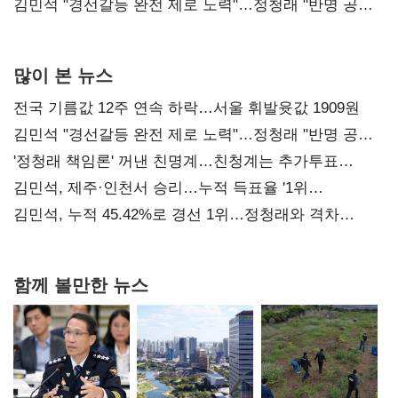
다툼 격화
김민석 "경선갈등 완전 제로 노력"…정청래 "반명 공세
사과부터"
많이 본 뉴스
전국 기름값 12주 연속 하락…서울 휘발윳값 1909원
김민석 "경선갈등 완전 제로 노력"…정청래 "반명 공세
사과부터"
'정청래 책임론' 꺼낸 친명계…친청계는 추가투표
때리기
김민석, 제주·인천서 승리…누적 득표율 '1위
탈환'(종합)
김민석, 누적 45.42%로 경선 1위…정청래와 격차
0.86%p(2보)
함께 볼만한 뉴스