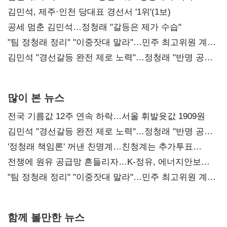
0.86%p(2보)
김민석, 제주·인천 당대표 경선서 '1위'(1보)
공세 멈춘 김민석…정청래 "갈등은 제가 수습"
"팀 정청래 정리" "이중잣대 말라"…민주 최고위원 계파
다툼 격화
김민석 "경선갈등 완전 제로 노력"…정청래 "반명 공세
사과부터"
많이 본 뉴스
전국 기름값 12주 연속 하락…서울 휘발윳값 1909원
김민석 "경선갈등 완전 제로 노력"…정청래 "반명 공세
사과부터"
'정청래 책임론' 꺼낸 친명계…친청계는 추가투표
때리기
전쟁에 원유 공급망 흔들리자…K-정유, 에너지안보
핵심으로 재부상
"팀 정청래 정리" "이중잣대 말라"…민주 최고위원 계파
다툼 격화
함께 볼만한 뉴스