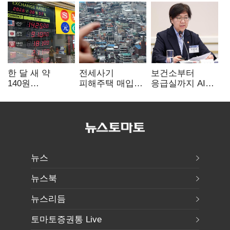
한 달 새 약
전세사기
보건소부터
140원
피해주택 매입
응급실까지 AI
급락…'역대급
1만호 돌파…
확산…지역의료
엔저'에 원화
누적 피해자
혁신 본격화
변곡점
4만278명
뉴스
뉴스북
뉴스리듬
토마토증권통 Live