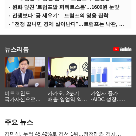
원화 덮친 '트럼프발 퍼펙트스톰'…1600원 눈앞
전쟁보다 '공 세우기'…트럼프의 영웅 집착
"전쟁 끝나면 경제 살아난다"…트럼프는 낙관, 미국인은 싸늘
뉴스리듬
비트코인도
카카오, 2분기
가입자 증가
국가자산으로…'
매출·영업익 역대
·AIDC 성장…
보관·평가·처분'
최대…에이전트
SKT 2분기 성장
기준은 숙제
AI 수익화 관건
본궤도
주요 뉴스
김민석, 누적 45.42%로 경선 1위…정청래와 격차