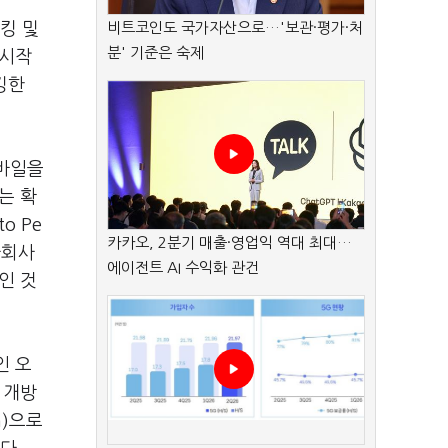
킹 및
비트코인도 국가자산으로…'보관·평가·처
분' 기준은 숙제
 시작
킹한
모바일을
는 확
o Pe
카카오, 2분기 매출·영업익 역대 최대…
자회사
에이전트 AI 수익화 관건
인 것
인 오
 개방
n)으로