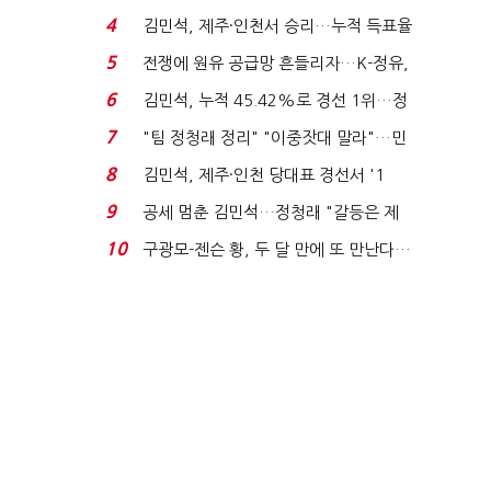
는 추가투표 때리기...
4
김민석, 제주·인천서 승리…누적 득표율
'1위 탈환'(종합)...
5
전쟁에 원유 공급망 흔들리자…K-정유,
에너지안보 핵심...
6
김민석, 누적 45.42%로 경선 1위…정
청래와 격차 0.86%p(...
7
"팀 정청래 정리" "이중잣대 말라"…민
주 최고위원 계파 다...
8
김민석, 제주·인천 당대표 경선서 '1
위'(1보)...
9
공세 멈춘 김민석…정청래 "갈등은 제
가 수습"
10
구광모-젠슨 황, 두 달 만에 또 만난다…
로봇·AI 등 논...