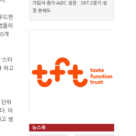
다.
가입자 증가·AIDC 성장…SKT 2분기 성
장 본궤도
라우드펀
기업들의
00개
 '스타
야 하고
 단위
다. 아
다고 생
뉴스북