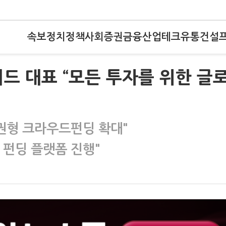
속보
정치
정책
사회
증권
금융
산업
테크
유통
건설
드 대표 “모든 투자를 위한 글
채권형 크라우드펀딩 확대"
 펀딩 플랫폼 진행"