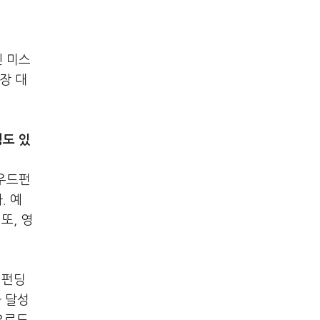
인 미스
장 대
딩도 있
라우드펀
. 예
또, 영
 펀딩
과 달성