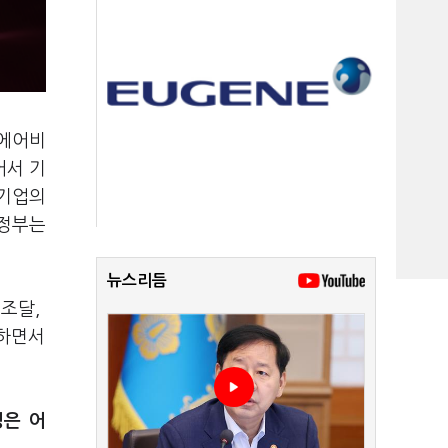
‘에어비
어서 기
 기업의
 정부는
뉴스리듬
조달,
개하면서
정은 어