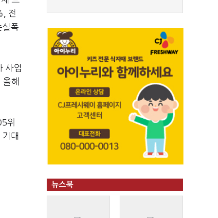
체 브
, 전
손실폭
차 사업
 올해
05위
 기대
뉴스북