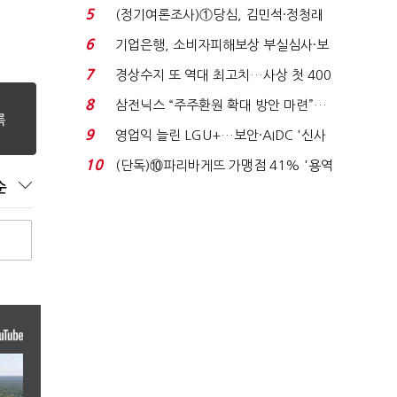
세 구하기 더 ...
5
(정기여론조사)①당심, 김민석·정청래
'초접전'…대통령 ...
6
기업은행, 소비자피해보상 부실심사·보
이스피싱 공시 ...
7
경상수지 또 역대 최고치…사상 첫 400
억달러에 '3% 성...
8
삼전닉스 “주주환원 확대 방안 마련”…
로이터에 성명...
9
영업익 늘린 LGU+…보안·AIDC '신사
업 드라이브'...
10
(단독)⑩파리바게뜨 가맹점 41% '용역
제빵기사 없어'…고...
순