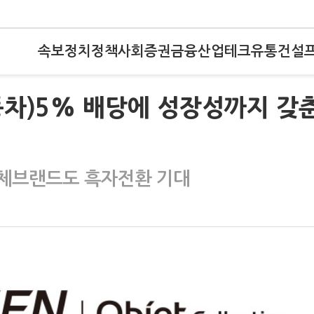
속보
정치
정책
사회
증권
금융
산업
테크
유통
건설
동차)5% 배당에 성장성까지 갖
자체브랜드도 흑자전환 기대