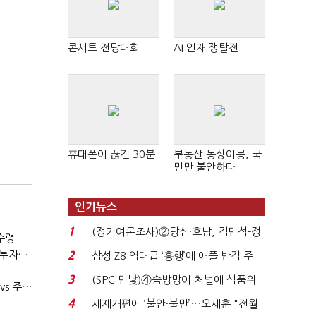
콘서트 전당대회
AI 인재 쟁탈전
휴대폰이 끊긴 30분
부동산 동상이몽, 국
민만 불안하다
인기뉴스
1
(정기여론조사)②당심·호남, 김민석-정
(50대 퇴직…10년의 강)“사적연금·국민연금 모두 당겨서 수령해야”
청래 '초접전'...
(50대 퇴직…10년의 강)④은퇴자 꾀는 수익형부동산·전업투자·편의점 창업
2
삼성 Z8 역대급 ‘흥행’에 애플 반격 주
목…9월 ‘폴...
3
(SPC 민낯)④솜방망이 처벌에 식품위
(50대 퇴직…10년의 강)②남은 건 집 한 채…월세 vs 배당 vs 주택연금
생법 위반 반복...
4
세제개편에 ‘불안·불만’…오세훈 "전월