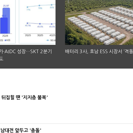
·AIDC 성장…SKT 2분기
배터리 3사, 호남 ESS 시장서 ‘격돌
도
뒤집힐 땐 '지지층 불복'
호남대전 앞두고 '충돌'