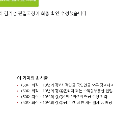
라 김기성 편집국장이 최종 확인·수정했습니다.
이 기자의 최신글
(50대 퇴직…10년의 강)③1억·2억·3억 연금 수령 전략