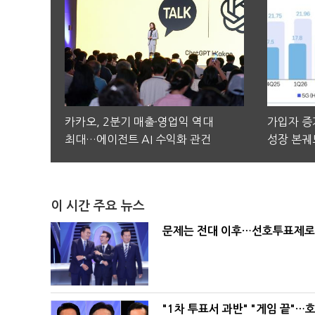
카카오, 2분기 매출·영업익 역대
가입자 증가
최대…에이전트 AI 수익화 관건
성장 본궤
이 시간 주요 뉴스
문제는 전대 이후…선호투표제로 
"1차 투표서 과반" "게임 끝"…