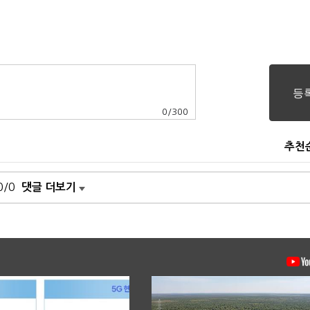
0
/
300
추천
0/0
댓글 더보기