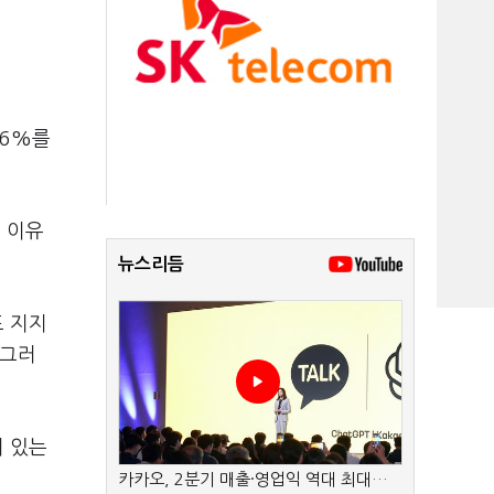
56%를
 이유
뉴스리듬
도 지지
 그러
미 있는
카카오, 2분기 매출·영업익 역대 최대…