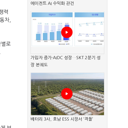
에이전트 AI 수익화 관건
경쟁력
동차,
문별로
.
가입자 증가·AIDC 성장…SKT 2분기 성
장 본궤도
배터리 3사, 호남 ESS 시장서 ‘격돌’