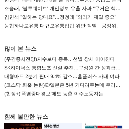
조승래, '블루웨이브' 개인정보 유출 사과 "무거운 책임
통감"
김민석 "일하는 당대표"…정청래 "의리가 제일 중요"
농협하나로유통 대규모유통업법 위반 적발…공정위,
과징금 4억6200만원 부과
많이 본 뉴스
(주간증시전망)지수보다 종목…선별 장세 이어진다
SK하이닉스 통합노조 신설 추진…구성원 간 성과급
불만 확산
대형마트 2분기 판매 9.4% 감소…홈플러스 사태 여파
(코스닥 퇴출 논란)②일본은 5년 기다려주는데 우리는
당장 퇴출?…시간만으론 부족한 코스닥 구하기
(현장+)'폭염중대경보'에도 농촌 이주노동자는
강행군…'야외작업 중지' 권고도 무시
함께 볼만한 뉴스