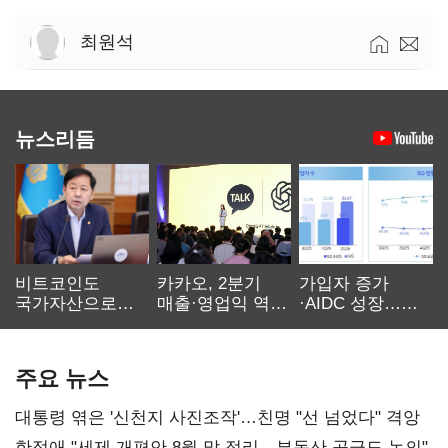
최원석
뉴스리듬
비트코인도
카카오, 2분기
가입자 증가
국가자산으로…'
매출·영업익 역대
·AIDC 성장…
보관·평가·처분'
최대…에이전트
SKT 2분기 성장
기준은 숙제
AI 수익화 관건
본궤도
주요 뉴스
대통령 엮은 '신천지 사진조작'…친명 "선 넘었다" 격앙
한정애 "세제 개편안 8월 말 정리…부동산 공급도 논의"