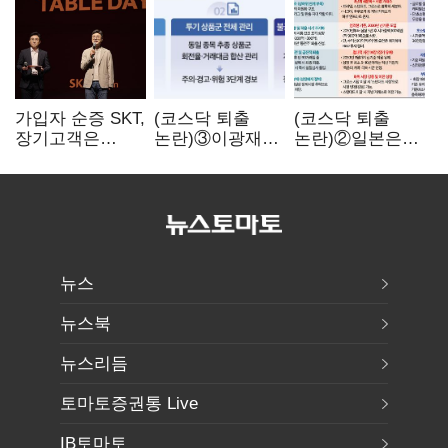
가입자 순증 SKT,
(코스닥 퇴출
(코스닥 퇴출
장기고객은
논란)③이광재
논란)②일본은
CEO가 직접
"과속 잡더라도
5년
챙긴다
자동차 없애지는
기다려주는데
말아야"
우리는 당장
퇴출?…
시간만으론
부족한 코스닥
구하기
뉴스
뉴스북
뉴스리듬
토마토증권통 Live
IB토마토