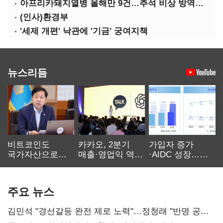
아프리카돼지열병 올해만 9건…추석 비상 방역에 '총력'
(인사)환경부
'세제 개편' 낙관에 '기금' 궁여지책
뉴스리듬
비트코인도
카카오, 2분기
가입자 증가
국가자산으로…'
매출·영업익 역대
·AIDC 성장…
보관·평가·처분'
최대…에이전트
SKT 2분기 성장
기준은 숙제
AI 수익화 관건
본궤도
주요 뉴스
김민석 "경선갈등 완전 제로 노력"…정청래 "반명 공세