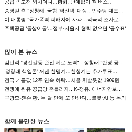
사과부터"
공급 속도전 외치더니…황희, 난데없이 '폐버스
리모델링' 제안
송영길 측 "정청래, 국힘 '역선택' 대상…민주당 대표로
총선 지휘 못해"
이 대통령 "국가폭력 피해자에 사과…적극적 조사로
진실 밝혀야"
주택공급 '동상이몽'…정부·서울시 협력 없으면 '공수표'
많이 본 뉴스
김민석 "경선갈등 완전 제로 노력"…정청래 "반명 공세
사과부터"
'정청래 책임론' 꺼낸 친명계…친청계는 추가투표
때리기
전국 기름값 12주 연속 하락…서울 휘발윳값 1909원
전쟁에 원유 공급망 흔들리자…K-정유, 에너지안보
핵심으로 재부상
구광모-젠슨 황, 두 달 만에 또 만난다…로봇·AI 등 논의
함께 볼만한 뉴스