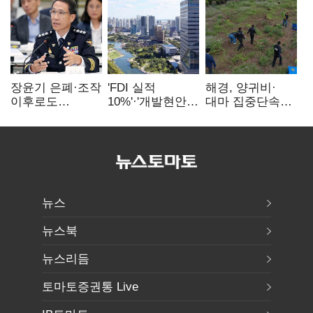
장윤기 은폐·조작
'FDI 실적
해경, 양귀비·
이후로도
10%'·'개발현안
대마 집중단속…
정보유출·
산적'…
4개월 동안
내부비위…경찰
인천경제청장
249명 검거
신뢰는 어디에
구원투수 찾기
뉴스
뉴스북
뉴스리듬
토마토증권통 Live