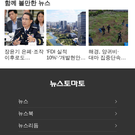
함께 볼만한 뉴스
장윤기 은폐·조작
'FDI 실적
해경, 양귀비·
이후로도
10%'·'개발현안
대마 집중단속…
정보유출·
산적'…
4개월 동안
내부비위…경찰
인천경제청장
249명 검거
신뢰는 어디에
구원투수 찾기
뉴스
뉴스북
뉴스리듬