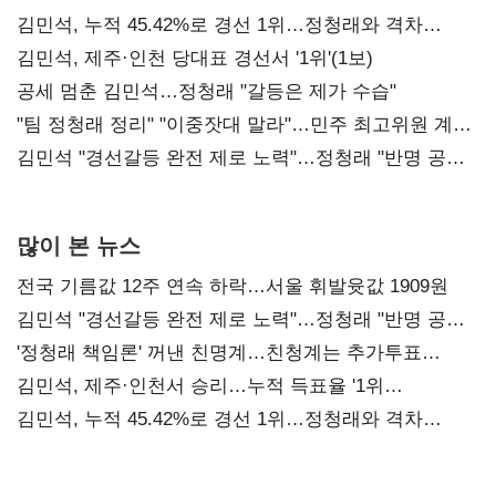
김민석, 누적 45.42%로 경선 1위…정청래와 격차
0.86%p(2보)
김민석, 제주·인천 당대표 경선서 '1위'(1보)
공세 멈춘 김민석…정청래 "갈등은 제가 수습"
"팀 정청래 정리" "이중잣대 말라"…민주 최고위원 계파
다툼 격화
김민석 "경선갈등 완전 제로 노력"…정청래 "반명 공세
사과부터"
많이 본 뉴스
전국 기름값 12주 연속 하락…서울 휘발윳값 1909원
김민석 "경선갈등 완전 제로 노력"…정청래 "반명 공세
사과부터"
'정청래 책임론' 꺼낸 친명계…친청계는 추가투표
때리기
김민석, 제주·인천서 승리…누적 득표율 '1위
탈환'(종합)
김민석, 누적 45.42%로 경선 1위…정청래와 격차
0.86%p(2보)