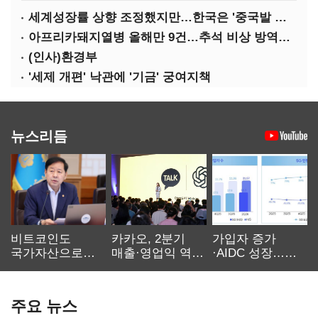
세계성장률 상향 조정했지만…한국은 '중국발 살얼음판'
아프리카돼지열병 올해만 9건…추석 비상 방역에 '총력'
(인사)환경부
'세제 개편' 낙관에 '기금' 궁여지책
뉴스리듬
비트코인도
카카오, 2분기
가입자 증가
국가자산으로…'
매출·영업익 역대
·AIDC 성장…
보관·평가·처분'
최대…에이전트
SKT 2분기 성장
기준은 숙제
AI 수익화 관건
본궤도
주요 뉴스