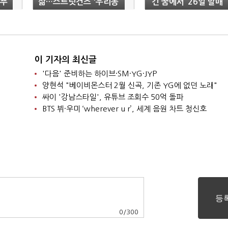
‘푸
삶…스트릿건즈 '우리동
‘긴 꿈에서’ 26일 발매
네 이자카야' 발매
이 기자의 최신글
'다음' 준비하는 하이브·SM·YG·JYP
양현석 "베이비몬스터 2월 신곡, 기존 YG에 없던 노래"
싸이 '강남스타일', 유튜브 조회수 50억 돌파
BTS 뷔·우미 ‘wherever u r’, 세계 음원 차트 청신호
0
/
300