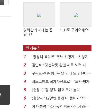
영화관의 시대는 끝
"CD로 구워오세요"
났다?
인기뉴스
1
'정청래 책임론' 꺼낸 친명계…친청계
는 추가투표 때리기...
2
김민석 "경선갈등 완전 제로 노력 시
작"…정청래 "반명 공...
3
구광모-젠슨 황, 두 달 만에 또 만난다…
로봇·AI 등 논...
4
비트코인도 국가자산으로…'보관·평가·
처분' 기준은 ...
5
(현장+)"팔 생각 접고 호가 높여
요"…'덜 똘똘한 한 채' 20...
6
(현장+)"12일엔 물건 다 들어와요"…
빈 매대 채우며 문 연 ...
7
이 대통령 "국가폭력 피해자에 사과…