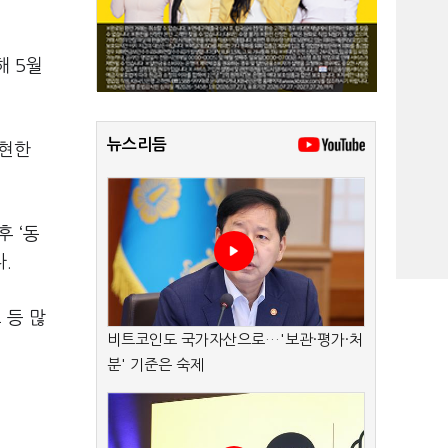
해 5월
뉴스리듬
표현한
후 ‘동
.
 등 많
비트코인도 국가자산으로…'보관·평가·처
분' 기준은 숙제