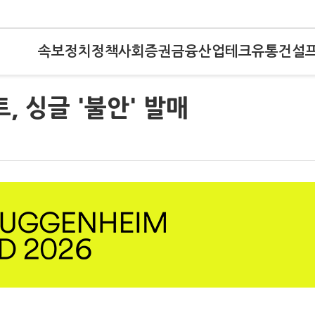
속보
정치
정책
사회
증권
금융
산업
테크
유통
건설
 싱글 '불안' 발매