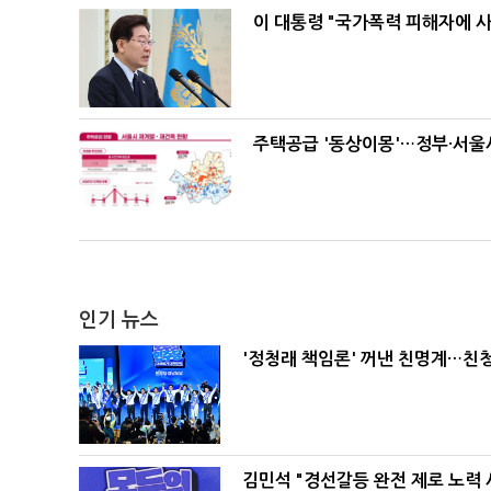
이 대통령 "국가폭력 피해자에 
주택공급 '동상이몽'…정부·서울시
인기 뉴스
'정청래 책임론' 꺼낸 친명계…친
김민석 "경선갈등 완전 제로 노력 