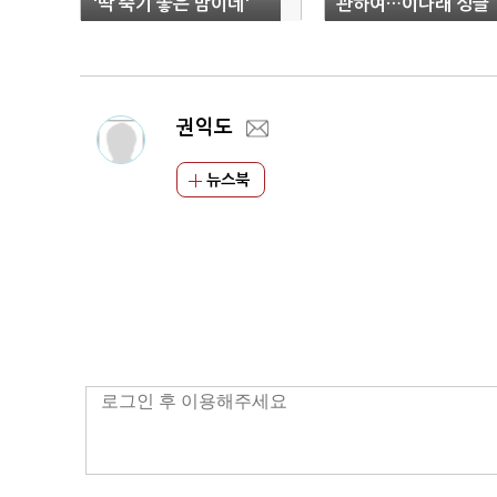
'딱 죽기 좋은 밤이네'
관하여…이나래 싱글 
발매
른’ 발매
권익도
뉴스북