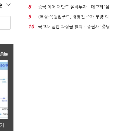
적극적 조사로 진...
순
8
중국 이어 대만도 설비투자…메모리 ‘삼
국전쟁’
9
(특징주)윙입푸드, 경영진 주가 부양 의
지에 상한가...
10
국고채 담합 과징금 철퇴…증권사 '충당
금 폭탄' 우려...
분기