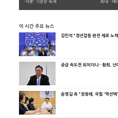
·처분' 기준은 숙제
최대…에이
이 시간 주요 뉴스
김민석 "경선갈등 완전 제로 노력
공급 속도전 외치더니…황희, 난
송영길 측 "정청래, 국힘 '역선