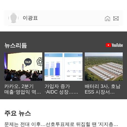
이광표
뉴스리듬
카카오, 2분기
가입자 증가
배터리 3사, 호남
매출·영업익 역대
·AIDC 성장…
ESS 시장서
최대…에이전트
SKT 2분기 성장
‘격돌’
AI 수익화 관건
본궤도
주요 뉴스
문제는 전대 이후…선호투표제로 뒤집힐 땐 '지지층