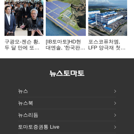
구광모-젠슨 황,
[IB토마토]HD현
포스코퓨처엠,
두 달 만에 또
대엔솔, '한국판
LFP 양극재 첫
만난다…로봇·AI
IRA' 수혜 부상…
대규모 공급…
등 논의
세액공제 선택이
ESS 시장 공략
변수
뉴스
뉴스북
뉴스리듬
토마토증권통 Live