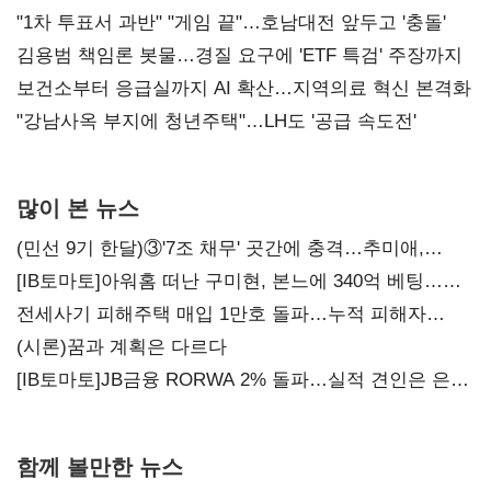
불복'
"1차 투표서 과반" "게임 끝"…호남대전 앞두고 '충돌'
김용범 책임론 봇물…경질 요구에 'ETF 특검' 주장까지
보건소부터 응급실까지 AI 확산…지역의료 혁신 본격화
"강남사옥 부지에 청년주택"…LH도 '공급 속도전'
많이 본 뉴스
(민선 9기 한달)③'7조 채무' 곳간에 충격…추미애,
20년만에 '비상재정' 선언 승부수
[IB토마토]아워홈 떠난 구미현, 본느에 340억 베팅…
가족 지배체제 구축
전세사기 피해주택 매입 1만호 돌파…누적 피해자
4만278명
(시론)꿈과 계획은 다르다
[IB토마토]JB금융 RORWA 2% 돌파…실적 견인은 은행
아닌 캐피탈
함께 볼만한 뉴스