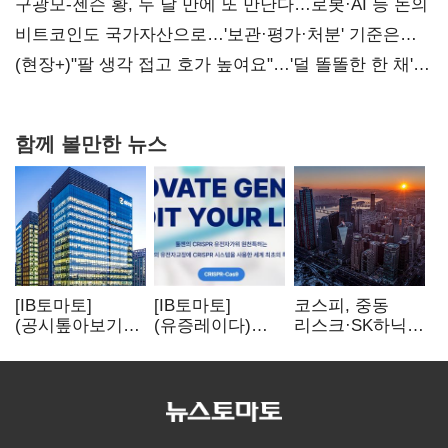
사과부터"
구광모-젠슨 황, 두 달 만에 또 만난다…로봇·AI 등 논의
비트코인도 국가자산으로…'보관·평가·처분' 기준은
숙제
(현장+)"팔 생각 접고 호가 높여요"…'덜 똘똘한 한 채'
20억 키맞추기
함께 볼만한 뉴스
[IB토마토]
[IB토마토]
코스피, 중동
(공시톺아보기)
(유증레이다)
리스크·SK하닉
수주 공시, 왜
툴젠, 조달액
5% 급락에
바로 매출로
3분의 1 토막…
뒷걸음
잡히지 않을까
특허소송
비용부터 챙긴다