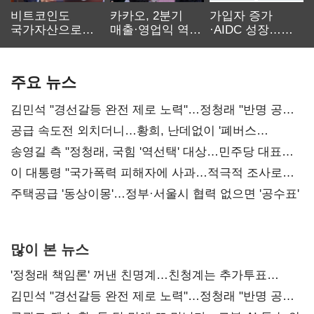
비트코인도
카카오, 2분기
가입자 증가
국가자산으로…'
매출·영업익 역대
·AIDC 성장…
보관·평가·처분'
최대…에이전트
SKT 2분기 성장
기준은 숙제
AI 수익화 관건
본궤도
주요 뉴스
김민석 "경선갈등 완전 제로 노력"…정청래 "반명 공세
사과부터"
공급 속도전 외치더니…황희, 난데없이 '폐버스
리모델링' 제안
송영길 측 "정청래, 국힘 '역선택' 대상…민주당 대표로
총선 지휘 못해"
이 대통령 "국가폭력 피해자에 사과…적극적 조사로
진실 밝혀야"
주택공급 '동상이몽'…정부·서울시 협력 없으면 '공수표'
많이 본 뉴스
'정청래 책임론' 꺼낸 친명계…친청계는 추가투표
때리기
김민석 "경선갈등 완전 제로 노력"…정청래 "반명 공세