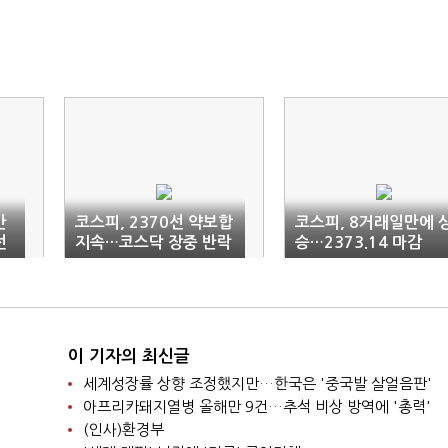
반
코스피, 2370선 약보합
코스피, 8거래일만에 
선
지속…코스닥 장중 반락
승…2373.14 마감
이 기자의 최신글
세계성장률 상향 조정했지만…한국은 '중국발 살얼음판'
아프리카돼지열병 올해만 9건…추석 비상 방역에 '총력'
(인사)환경부