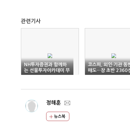
관련기사
NH투자증권과 함께하
코스피, 외인·기관 동
는 선물투자아카데미 무
매도…장 초반 2360
료수강 기회를 잡으세
후퇴
요!
정해훈
뉴스북