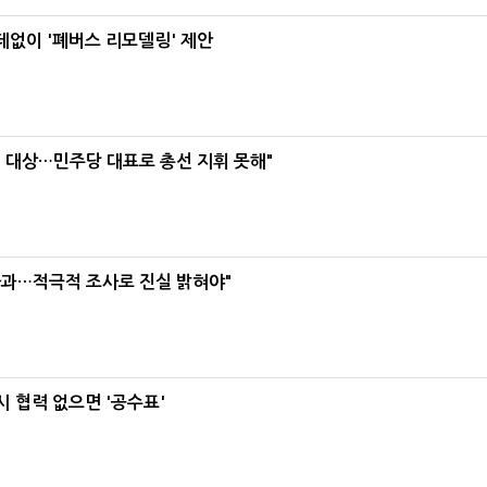
데없이 '폐버스 리모델링' 제안
택' 대상…민주당 대표로 총선 지휘 못해"
사과…적극적 조사로 진실 밝혀야"
 협력 없으면 '공수표'