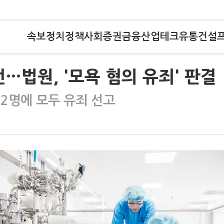
속보
정치
정책
사회
증권
금융
산업
테크
유통
건설
…법원, '모욕 혐의 유죄' 판결
2명에 모두 유죄 선고