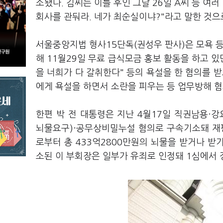
소됐다. 김씨는 이틀 후인 그달 26일 A씨 등 여
회사를 관둬라. 네가 최순실이냐?"라고 말한 것으
서울중앙지법 형사15단독(권성우 판사)은 모욕 등
해 11월29일 무료 급식모금 홍보 활동을 하고 있던
을 너희가 다 갈취한다" 등의 욕설을 한 혐의를 받
에게 욕설을 하면서 소란을 피우는 등 업무방해 혐
한편 박 전 대통령은 지난 4월17일 직권남용·
뇌물요구)·공무상비밀누설 혐의로 구속기소돼 재판
로부터 총 433억2800만원의 뇌물을 받거나 받
소된 이 부회장은 일부가 유죄로 인정돼 1심에서 