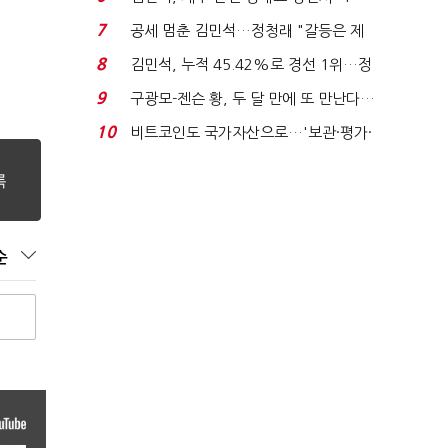
위'(1보)...
7
공세 멈춘 김민석…정청래 "갈등은 제
가 수습"
8
김민석, 누적 45.42%로 경선 1위…정
청래와 격차 0.86%p(...
9
구광모-젠슨 황, 두 달 만에 또 만난다…
로봇·AI 등 논...
10
비트코인도 국가자산으로…'보관·평가·
처분' 기준은 ...
순