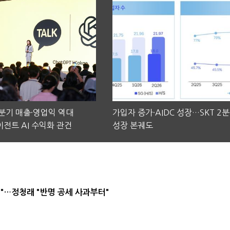
2분기 매출·영업익 역대
가입자 증가·AIDC 성장…SKT 2
전트 AI 수익화 관건
성장 본궤도
"…정청래 "반명 공세 사과부터"