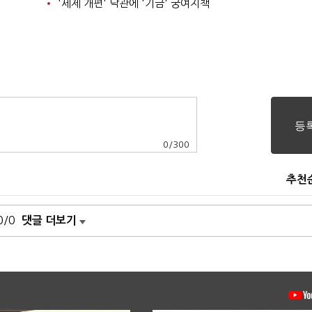
'세제 개편' 낙관에 '기금' 궁여지책
0
/
300
추천
0/0
댓글 더보기