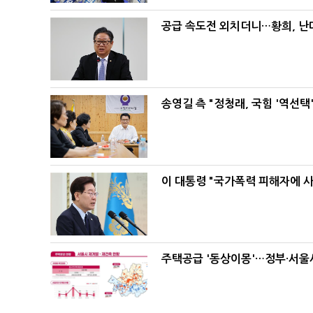
공급 속도전 외치더니…황희, 난
송영길 측 "정청래, 국힘 '역선
이 대통령 "국가폭력 피해자에 
주택공급 '동상이몽'…정부·서울시