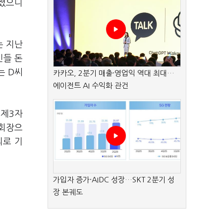
혀졌으니
는 지난
민들 돈
는 D씨
카카오, 2분기 매출·영업익 역대 최대…
에이전트 AI 수익화 관건
·제3자
회장으
의로 기
가입자 증가·AIDC 성장…SKT 2분기 성
장 본궤도