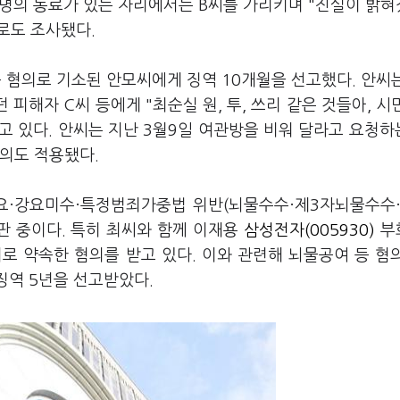
러 명의 동료가 있는 자리에서는 B씨를 가리키며 "진실이 밝
로도 조사됐다.
 혐의로 기소된 안모씨에게 징역 10개월을 선고했다. 안씨
 피해자 C씨 등에게 "최순실 원, 투, 쓰리 같은 것들아, 시
고 있다. 안씨는 지난 3월9일 여관방을 비워 달라고 요청하
의도 적용됐다.
강요·강요미수·특정범죄가중법 위반(뇌물수수·제3자뇌물수수
 중이다. 특히 최씨와 함께 이재용
삼성전자(005930)
부
기로 약속한 혐의를 받고 있다. 이와 관련해 뇌물공여 등 혐
징역 5년을 선고받았다.