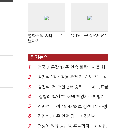
영화관의 시대는 끝
"CD로 구워오세요"
났다?
인기뉴스
1
전국 기름값 12주 연속 하락…서울 휘
발윳값 1909원...
2
김민석 "경선갈등 완전 제로 노력"…정
청래 "반명 공세 사...
3
김민석, 제주·인천서 승리…누적 득표율
'1위 탈환'(종합)...
4
'정청래 책임론' 꺼낸 친명계…친청계
는 추가투표 때리기...
5
김민석, 누적 45.42%로 경선 1위…정
청래와 격차 0.86%p(...
6
김민석, 제주·인천 당대표 경선서 '1
위'(1보)...
7
전쟁에 원유 공급망 흔들리자…K-정유,