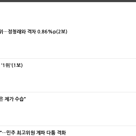
1위…정청래와 격차 0.86%p(2보)
1위'(1보)
은 제가 수습"
라"…민주 최고위원 계파 다툼 격화