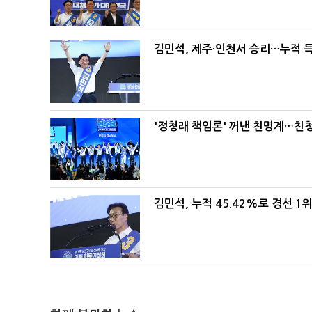
김민석, 제주·인천서 승리…누적 득표
'정청래 책임론' 꺼낸 친명계…친
김민석, 누적 45.42%로 경선 1