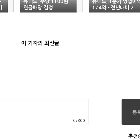
순
유니드, 주당 1100원
유니드, 1분기 영업이
비
현금배당 결정
174억…전년대비 2
0% 증가
이 기자의 최신글
0
/
300
추천