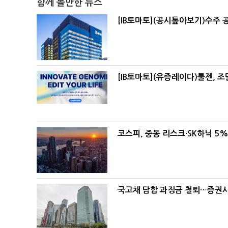
함께 볼만한 뉴스
[IB토마토](공시톺아보기)수주 
[IB토마토](유증레이다)툴젠, 
코스피, 중동 리스크·SK하닉 5
국고채 담합 과징금 철퇴…증권사 