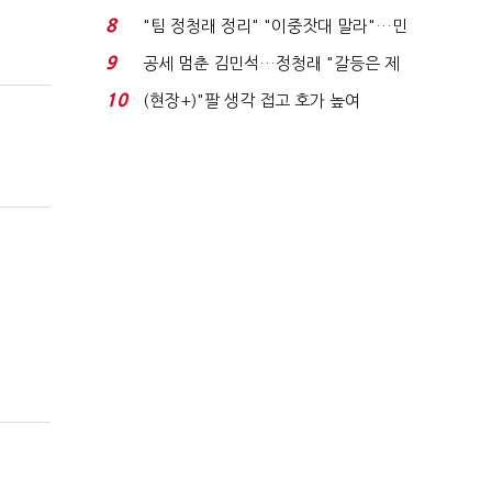
에너지안보 핵심...
8
"팀 정청래 정리" "이중잣대 말라"…민
주 최고위원 계파 다...
9
공세 멈춘 김민석…정청래 "갈등은 제
가 수습"
10
(현장+)"팔 생각 접고 호가 높여
요"…'덜 똘똘한 한 채' 20...