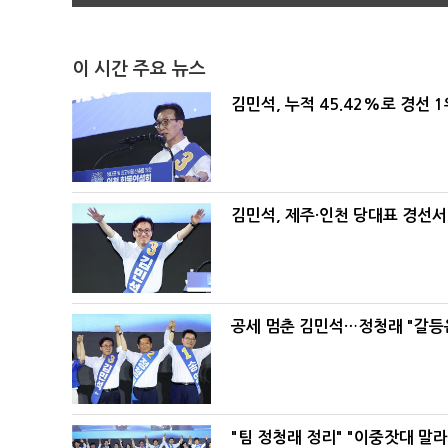
이 시간 주요 뉴스
김민석, 누적 45.42%로 경선 
김민석, 제주·인천 당대표 경선서 '
공세 멈춘 김민석…정청래 "갈등
"팀 정청래 정리" "이중잣대 말