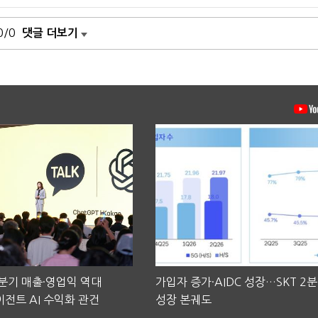
0/0
댓글 더보기
2분기 매출·영업익 역대
가입자 증가·AIDC 성장…SKT 2
전트 AI 수익화 관건
성장 본궤도