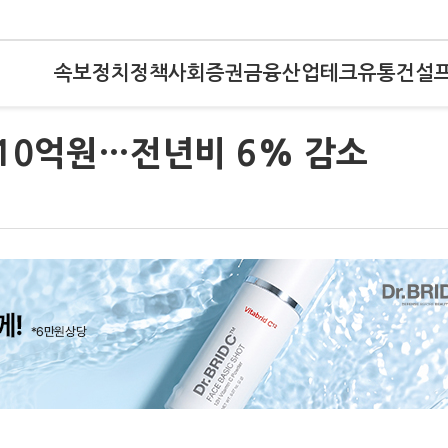
속보
정치
정책
사회
증권
금융
산업
테크
유통
건설
210억원…전년비 6% 감소