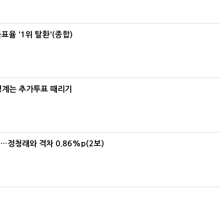
율 '1위 탈환'(종합)
청계는 추가투표 때리기
위…정청래와 격차 0.86%p(2보)