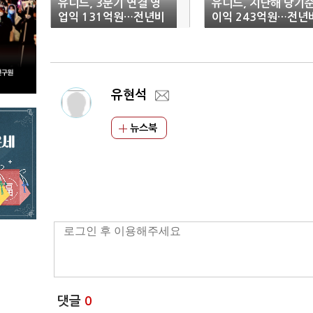
유니드, 3분기 연결 영
유니드, 지난해 당기
업익 131억원…전년비
이익 243억원…전년
21.53%↓
흑자전환
유현석
뉴스북
댓글
0