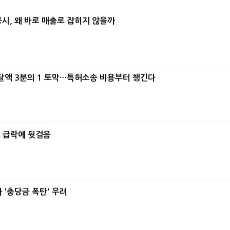
공시, 왜 바로 매출로 잡히지 않을까
조달액 3분의 1 토막…특허소송 비용부터 챙긴다
% 급락에 뒷걸음
'충당금 폭탄' 우려